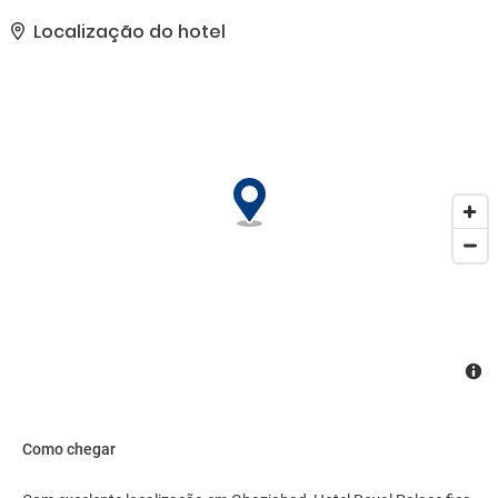
expresso e balcão de recepção 24 horas. Estacionamento grátis
sem manobrista está disponível no local..
Localização do hotel
Como chegar