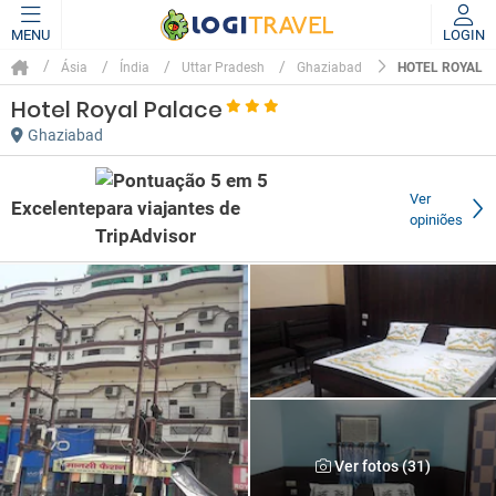
MENU
LOGIN
HOTEL ROYAL 
Ásia
Índia
Uttar Pradesh
Ghaziabad
Hotel Royal Palace
Ghaziabad
Ver
Excelente
opiniões
Ver fotos (31)