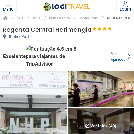
MENU
LOGIN
REGENTA CENT
Ásia
Índia
Maharashtra
Bholav Part
Regenta Central Harimangla
Bholav Part
Ver
Excelente
opiniões
Ver fotos (40)