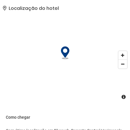
comodidades presentes incluem um business center, serviço de
limusine/carro disponível e jornais de cortesia no saguão. Hotel
Localização do hotel
oferece instalações para eventos, como espaço para conferência
e sala de reunião. Serviço de traslado de/para o aeroporto está
disponível por uma sobretaxa..
Como chegar