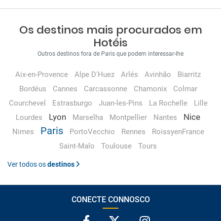
Os destinos mais procurados em
Hotéis
Outros destinos fora de Paris que podem interessar-lhe
Aix-en-Provence
Alpe D'Huez
Arlés
Avinhão
Biarritz
Bordéus
Cannes
Carcassonne
Chamonix
Colmar
Courchevel
Estrasburgo
Juan-les-Pins
La Rochelle
Lille
Lyon
Nice
Lourdes
Marselha
Montpellier
Nantes
Paris
Nimes
PortoVecchio
Rennes
RoissyenFrance
Saint-Malo
Toulouse
Tours
Ver todos os
destinos
CONECTE CONNOSCO