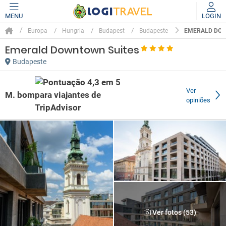
MENU
LOGIN
EMERALD DOW
Europa
Hungria
Budapest
Budapeste
Emerald Downtown Suites
Budapeste
Ver
M. bom
opiniões
Ver fotos (53)