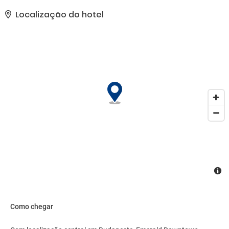
comodidades presentes incluem serviço de lavanderia e lavagem
a seco, balcão de recepção 24 horas e equipe multilíngue..
Localização do hotel
Como chegar