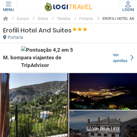
MENU
LOGIN
EROFILI HOTEL AND
Europa
Grécia
Tessália
Portaria
Erofili Hotel And Suites
Portaria
Ver
M. bom
opiniões
Ver fotos (45)