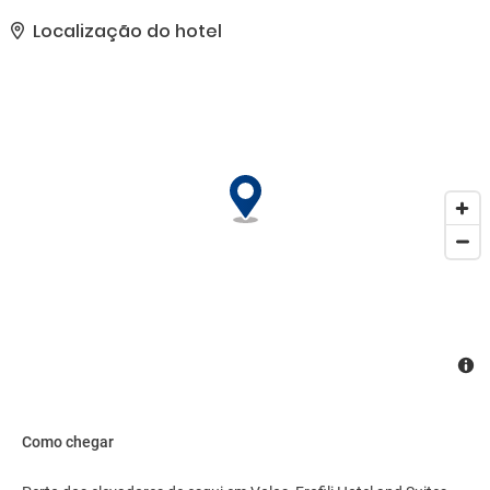
(sobretaxa).. As comodidades presentes incluem um business
center, check-in expresso e check-out expresso. Hotel possui um
Localização do hotel
espaço de 58 metros quadrados, contendo espaço para
conferência e sala de reunião, e é o local ideal para quem está
planejando eventos em Volos. Estacionamento grátis sem
manobrista está disponível no local..
Como chegar