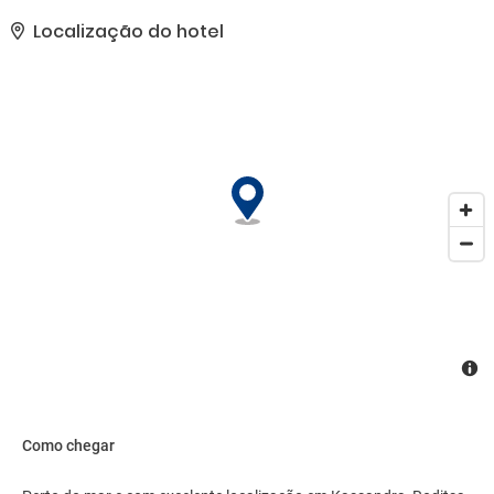
excursões/ingressos e área para piquenique. As comodidades
presentes incluem check-in expresso, check-out expresso e balcão
Localização do hotel
de recepção 24 horas. Mediante uma sobretaxa, os hóspedes
podem utilizar serviço de traslado de/para o aeroporto (disponível
24 horas) e serviço de traslado da estação ferroviária..
Como chegar