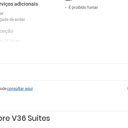
rviços adicionais
É proibido fumar
or
gada de andar
ceção
o 24 horas
pode
consultar aqui
re V36 Suites