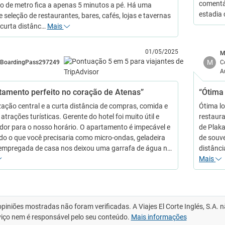
comentá
o de metro fica a apenas 5 minutos a pé. Há uma
estadia 
 seleção de restaurantes, bares, cafés, lojas e tavernas
curta distânc…
Mais
01/05/2025
M
M
BoardingPass297249
C
A
tamento perfeito no coração de Atenas”
“Ótima
zação central e a curta distância de compras, comida e
Ótima lo
atrações turísticas. Gerente do hotel foi muito útil e
restaura
dor para o nosso horário. O apartamento é impecável e
de Plaka
do o que você precisaria como micro-ondas, geladeira
de souve
 empregada de casa nos deixou uma garrafa de água n…
distânci
Mais
opiniões mostradas não foram verificadas. A Viajes El Corte Inglés, S.A.
viço nem é responsável pelo seu conteúdo.
Mais informações