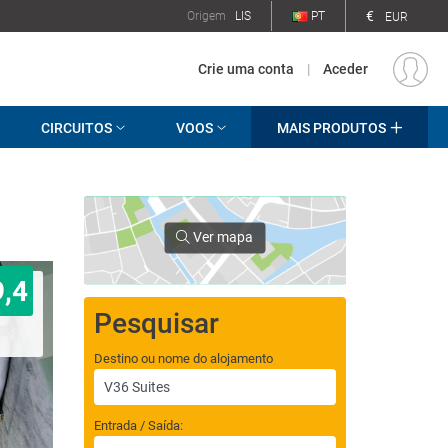
€
Origem
LIS
PT
EUR
Crie uma conta
|
Aceder
CIRCUITOS
VOOS
MAIS PRODUTOS
Ver mapa
9,4
Pesquisar
Destino ou nome do alojamento
Entrada / Saída: