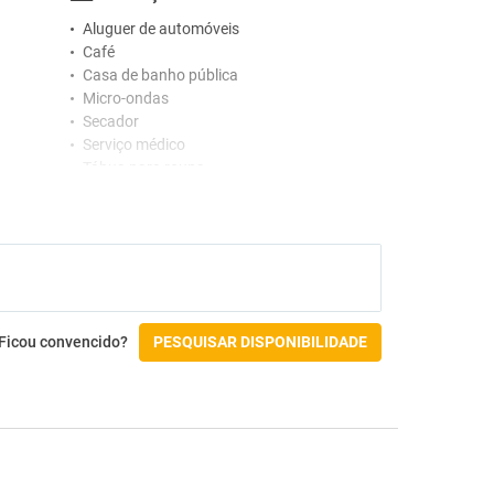
Aluguer de automóveis
Café
Casa de banho pública
Micro-ondas
Secador
Serviço médico
Tábua para roupa
Varanda
Ficou convencido?
PESQUISAR DISPONIBILIDADE