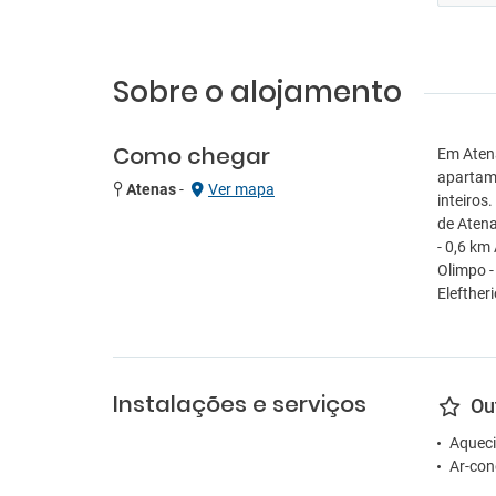
Sobre o alojamento
Como chegar
Em Atena
apartame
Atenas
-
Ver mapa
inteiros
de Atena
- 0,6 km
Olimpo -
Elefther
Instalações e serviços
Ou
Aqueci
Ar-con