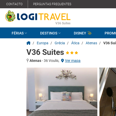
CONTACTO
PERGUNTAS FREQUENTES
V36 Suites
FÉRIAS
DESTINOS
DISNEY
PROM
/
Europa
/
Grécia
/
Ática
/
Atenas
/
V36 Sui
V36 Suites
Atenas
-
36 Voulis,
Ver mapa