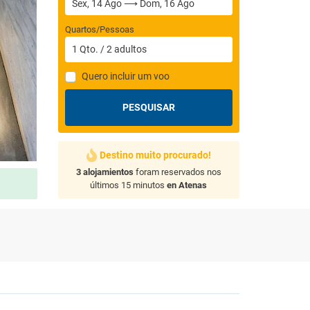
Quartos/Pessoas
1
Qto.
/
2
adultos
Quero incluir um voo
PESQUISAR
Destino muito procurado!
3 alojamientos
foram reservados nos
últimos 15 minutos
en Atenas