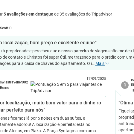
ar
5 avaliações em destaque
de 35 avaliações do Tripadvisor
Scott D
a localização, bom preço e excelente equipe”
 à propriedade e percebeu que o nosso parceiro de viagens não me deu in
 de contato e Christos foi super útil, me trazendo para o prédio com um
ações para a caixa de chaves do apartamento. O i…
Mais
17/09/2025
r
swisstraveller002
R
R
Berne
T
or localização, muito bom valor para o dinheiro
“Ótima 
gar perfeito para nós”
Fiquei a
proprie
enas ficamos lá por 5 noites em duas suítes, e
anfitrião
tamente adorou! A localização é perfeita: está no
apartam
o de Atenas, em Plaka. A Praça Syntagma com uma