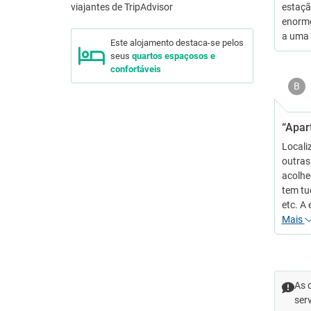
estaçã
enorme
a uma 
Este alojamento destaca-se pelos
seus
quartos espaçosos e
confortáveis
B
“Apar
Locali
outras 
acolhe
tem tu
etc. A
Mais
As 
ser