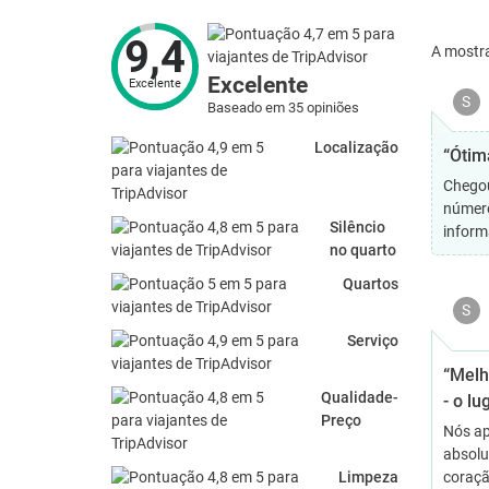
9,4
A mostr
Excelente
Excelente
S
Baseado em 35 opiniões
Localização
“Ótim
Chegou
número
Silêncio
inform
no quarto
Quartos
S
Serviço
“Melh
Qualidade-
- o lu
Preço
Nós ap
absolu
Limpeza
coraçã