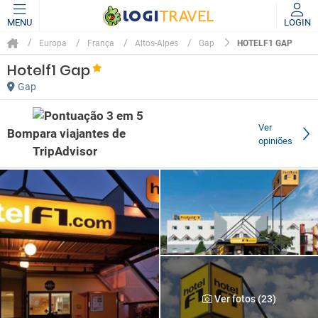
MENU
LOGIN
HOTELF1 GAP
Europa
França
Altos-Alpes
Gap
Hotelf1 Gap
Gap
Ver
Bom
opiniões
Ver fotos (23)