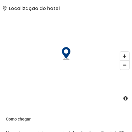
automática de vendas.. As comodidades presentes incluem
balcão de recepção 24 horas, equipe multilíngue e biblioteca.
Localização do hotel
Estacionamento grátis sem manobrista está disponível no local..
Como chegar