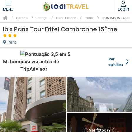
MENU
LOGIN
IBIS PARIS TOUR
Europa
França
Ile de France
Paris
Ibis Paris Tour Eiffel Cambronne 15Ème
Paris
Ver
M. bom
opiniões
Ver fotos (91)