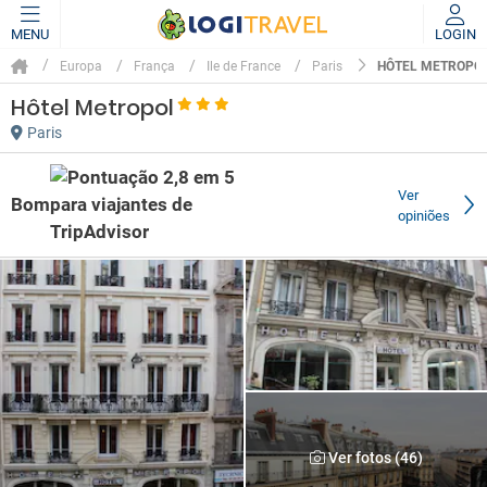
MENU
LOGIN
HÔTEL METROPO
Europa
França
Ile de France
Paris
Hôtel Metropol
Paris
Ver
Bom
opiniões
Ver fotos (46)