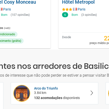
el Cosy Monceau
Hôtel Metropol
Paris
Paris
Bom
6
Bom
(107 opiniões)
(3 opiniões)
ços
:
(+40)
ondicionado
2
Desde
cimento (grátis)
preço médio po
ntes nos arredores de Basil
os de interesse que não pode perder se estiver a pensar visitar 
Arco do Triunfo
3.84 km
132 acomodações
disponíveis