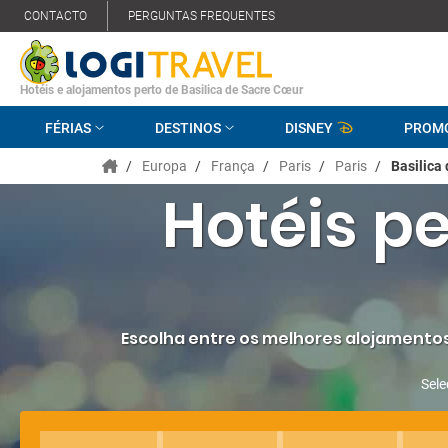
CONTACTO
PERGUNTAS FREQUENTES
Hotéis e alojamentos perto de Basilica de Sacre Cœur
FÉRIAS
DESTINOS
DISNEY
PROM
/
Europa
/
França
/
Paris
/
Paris
/
Basilica
Hotéis pe
Escolha entre os melhores alojamentos 
Sele