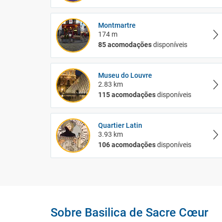
Montmartre
174 m
85 acomodações
disponíveis
Museu do Louvre
2.83 km
115 acomodações
disponíveis
Quartier Latin
3.93 km
106 acomodações
disponíveis
Sobre Basilica de Sacre Cœur