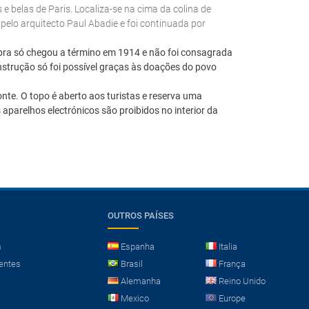
 belas de Paris. Localiza-se na cima da colina de
pelo arquitecto Paul Abadie e foi continuada por
bra só chegou a término em 1914 e não foi consagrada
nstrução só foi possível graças às doações do povo
nte. O topo é aberto aos turistas e reserva uma
 aparelhos electrónicos são proibidos no interior da
OUTROS PAÍSES
m
Espanha
Italia
entes
Brasil
França
Alemanha
Reino Unido
Mexico
Europe