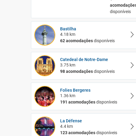
acomodaçõe
disponíveis
Bastilha
4.18 km
62 acomodações
disponíveis
Catedeal de Notre-Dame
3.75 km
98 acomodações
disponíveis
Folies Bergeres
1.36 km
191 acomodações
disponíveis
La Défense
4.4 km
123 acomodações
disponíveis