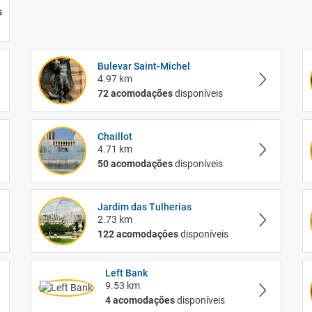
s
Bulevar Saint-Michel
4.97 km
72 acomodações
disponíveis
Chaillot
4.71 km
50 acomodações
disponíveis
Jardim das Tulherias
2.73 km
122 acomodações
disponíveis
Left Bank
9.53 km
4 acomodações
disponíveis