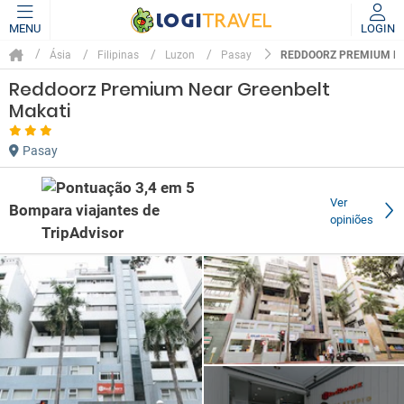
MENU
LOGIN
REDDOORZ PREMIUM NE
Ásia
Filipinas
Luzon
Pasay
Reddoorz Premium Near Greenbelt
Makati
Pasay
Ver
Bom
opiniões