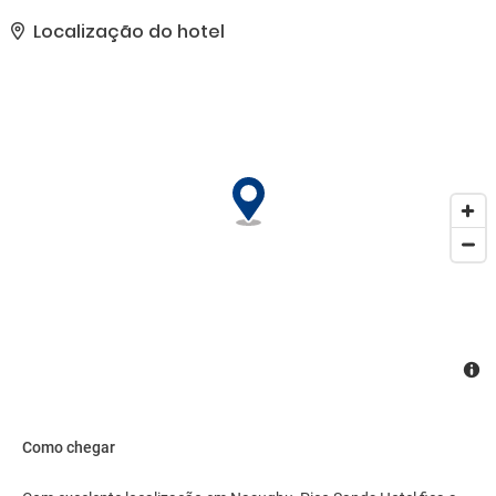
cortesia, serviços de concierge e sala de jogos. Com o traslado de
cortesia, fica fácil ir para a praia.. As comodidades presentes
Localização do hotel
incluem jornais de cortesia no saguão, serviço de lavanderia e
lavagem a seco e balcão de recepção 24 horas. Resort oferece
instalações para eventos, como espaço para conferência e 6
salas de reunião. Estacionamento grátis sem manobrista está
disponível no local..
Como chegar