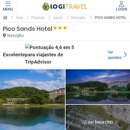
MENU
LOGIN
PICO SANDS HOTEL
Ásia
Filipinas
Luzon
Nasugbu
Pico Sands Hotel
Nasugbu
Ver
Excelente
opiniões
Ver fotos (58)