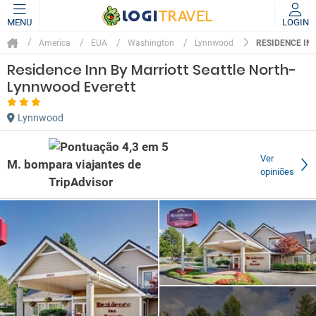
MENU
LOGIN
RESIDENCE IN
America
EUA
Washington
Lynnwood
Residence Inn By Marriott Seattle North-
Lynnwood Everett
Lynnwood
Ver
M. bom
opiniões