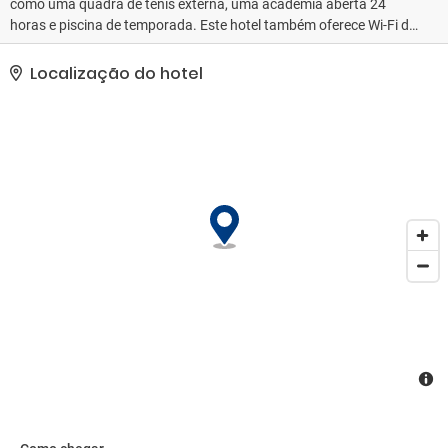
como uma quadra de tênis externa, uma academia aberta 24
horas e piscina de temporada. Este hotel também oferece Wi-Fi de
cortesia, lareira no saguão e churrasqueiras.. As comodidades
presentes incluem acesso grátis à internet com fio, um business
Localização do hotel
center 24 horas e check-in expresso. Hotel possui um espaço de
63 metros quadrados, contendo espaço para conferência e 2
salas de reunião, e é o local ideal para quem está planejando
eventos em Lynnwood. Estacionamento sem manobrista (sujeito
a cobrança) está disponível no local..