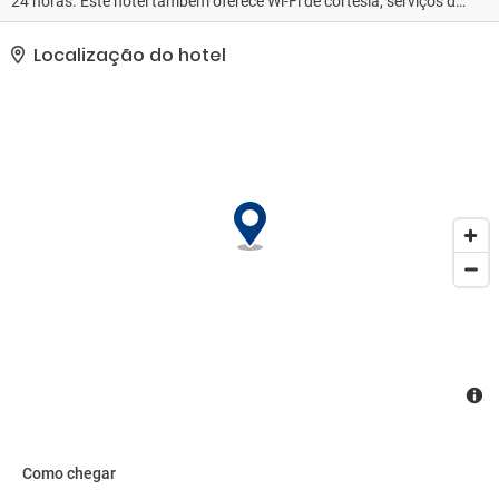
24 horas. Este hotel também oferece Wi-Fi de cortesia, serviços de
concierge e loja de presentes/banca de jornal.. As comodidades
presentes incluem um business center 24 horas, check-in
Localização do hotel
expresso e check-out expresso. Hotel possui um espaço de 121
metros quadrados, contendo espaço para conferência e 26 salas
de reunião, e é o local ideal para quem está planejando eventos
em Houston. Estacionamento sem manobrista (sujeito a
cobrança) está disponível no local..
Como chegar