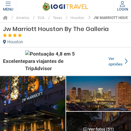
MENU
LOGIN
JW MARRIOTT HOUSTO
America
EUA
Texas
Houston
Jw Marriott Houston By The Galleria
Houston
Ver
Excelente
opiniões
Ver fotos (51)