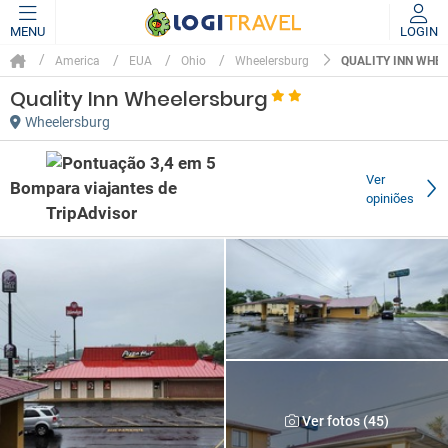
MENU
LOGIN
QUALITY INN WHE
America
EUA
Ohio
Wheelersburg
Quality Inn Wheelersburg
Wheelersburg
Ver
Bom
opiniões
Ver fotos (45)