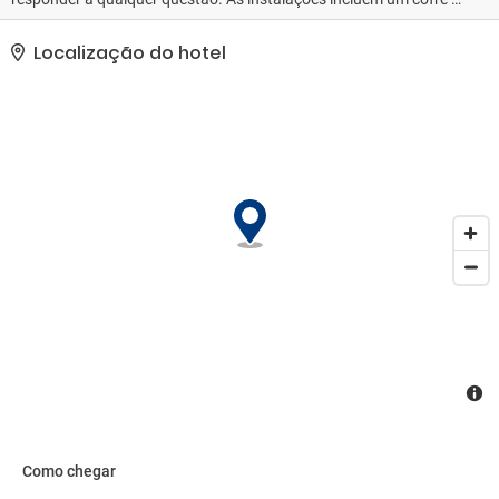
uma máquina de bebidas. O alojamento dispõe de acesso a wi-fi.
O estabelecimento oferece uma série de instalações e serviços
Localização do hotel
adaptados a pessoas com mobilidade reduzida. O hotel dispõe de
instalações adaptadas a cadeiras de rodas. Também há lojas
disponíveis. As instalações do alojamento incluem ainda uma sala
de brinquedos. Os hóspedes que viajem de automóvel poderão
deixá-lo na garagem ou no parque de estacionamento (sem
custos adicionais). Entre os serviços adicionais há ainda
assistência médica, serviço de quartos, um serviço de lavandaria e
uma lavandaria automática. O jornal diário está ao dispor dos
hóspedes sem custos adicionais. O centro de negócios dispõe de
uma máquina de fax, facilitando as atividades empresariais.
Como chegar