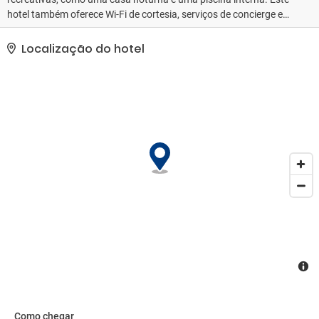
hotel também oferece Wi-Fi de cortesia, serviços de concierge e
loja de presentes/banca de jornal. É fácil chegar às atrações
próximas com nosso traslado local de cortesia.. As comodidades
Localização do hotel
presentes incluem um business center 24 horas, serviço de
lavanderia e lavagem a seco e balcão de recepção 24 horas. Há
serviço de traslado de/para o aeroporto (disponível quando
solicitado) de cortesia..
Como chegar