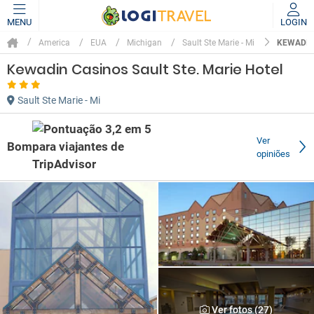
MENU
LOGIN
KEWADIN
America
EUA
Michigan
Sault Ste Marie - Mi
Kewadin Casinos Sault Ste. Marie Hotel
Sault Ste Marie - Mi
Ver
Bom
opiniões
Ver fotos (27)