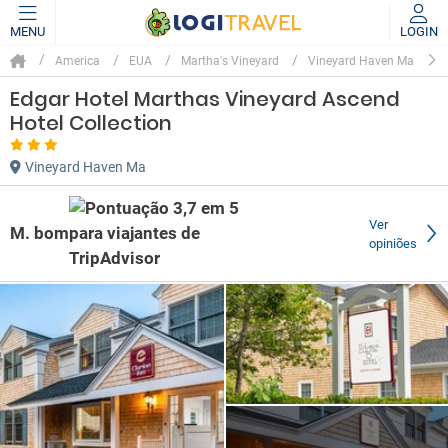
MENU
LOGIN
America
EUA
Martha's Vineyard
Vineyard Haven Ma
Edgar Hotel Marthas Vineyard Ascend
Hotel Collection
Vineyard Haven Ma
Ver
M. bom
opiniões