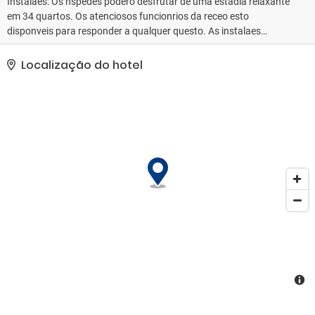
Instalaes: Os hspedes podero desfrutar de uma estadia relaxante
em 34 quartos. Os atenciosos funcionrios da receo esto
disponveis para responder a qualquer questo. As instalaes
incluem armazenamento de bagagens, um cofre e uma mquina de
bebidas. H wi-fi disponvel nas reas comuns. As instalaes esto
Localização do hotel
adaptadas a cadeiras de rodas. As instalaes do hotel incluem
ainda uma sala de televiso. Os hspedes que viajem em viatura
prpria podem deix-la no parque de estacionamento do
estabelecimento (sem custos adicionais). Entre os servios
adicionais h ainda assistncia mdica, servio de quartos, um servio
de lavandaria e uma lavandaria automtica. O jornal dirio est ao
dispor dos hspedes sem custos adicionais.