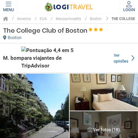
MENU
LOGIN
THE COLLEGE 
America
EUA
Massachusetts
Boston
The College Club of Boston
Boston
Ver
M. bom
opiniões
Ver fotos (18)