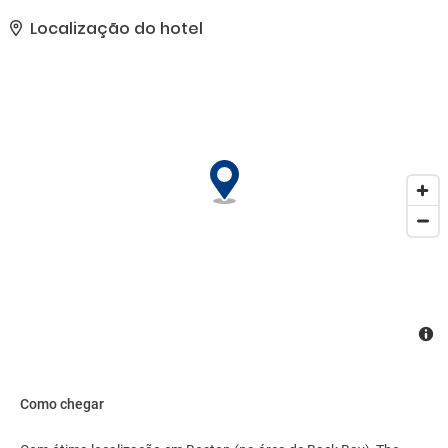
internet com fio, equipe multilíngue e biblioteca. Esta Bed and
Breakfast oferece instalações para eventos, como espaço para
Localização do hotel
conferência e sala de reunião. Estacionamento sem manobrista
(sujeito a cobrança) está disponível no local..
Como chegar