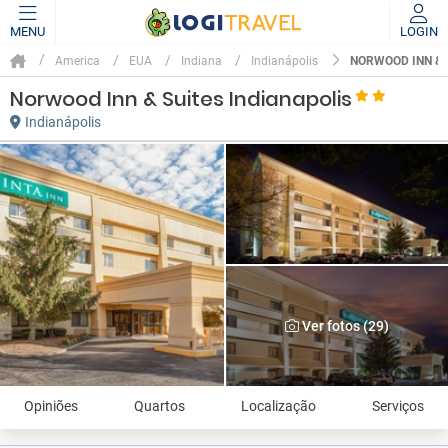
MENU
LOGIN
NORWOOD INN & 
America
EUA
Indiana
Indianápolis
Norwood Inn & Suites Indianapolis
Indianápolis
Ver fotos (29)
Opiniões
Quartos
Localização
Serviços