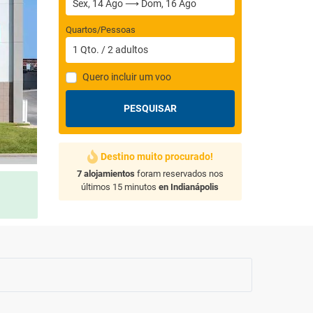
Quartos/Pessoas
1
Qto.
/
2
adultos
Quero incluir um voo
PESQUISAR
Destino muito procurado!
7 alojamientos
foram reservados nos
últimos 15 minutos
en Indianápolis