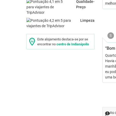
Qualidade-
melho
Preço
Limpeza
S
Este alojamento destaca-se por se
encontrar no
centro de Indianápolis
“Bom 
Quarto
Havia 
manhã 
eu pod
uma bo
As 