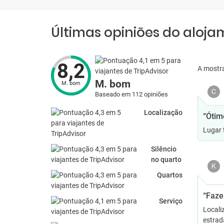
Últimas opiniões do aloj
8,2
A mostr
M. bom
M. bom
C
Baseado em 112 opiniões
Localização
“Ótimo
Lugar 
Silêncio
no quarto
K
Quartos
“Faze
Serviço
Locali
estrad