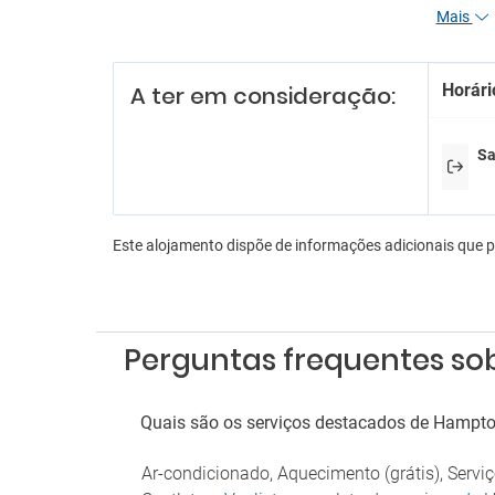
Mais
Re
Funcio
Horári
A ter em consideração:
Receçã
En
Sa
Bilhar
Es
Este alojamento dispõe de informações adicionais que 
Estac
Parque
An
Perguntas frequentes so
Admite
Fu
Quais são os serviços destacados de Hampton
Deteto
Zona 
Ar-condicionado, Aquecimento (grátis), Serv