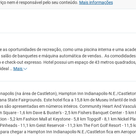
viço nem é responsável pelo seu conteúdo.
Mais informações
e as oportunidades de recreação, como uma piscina interna e uma acade
, salão de banquetes e máquina automática de vendas.. As comodidades 
 e check-out expresso. Hotel possui um espaço de 43 metros quadrados, 
 ideal …
Mais
napolis (na área de Castleton), Hampton Inn Indianapolis-N.E./Castleton
iana State Fairgrounds. Este hotel fica a 15,8 km de Museu Infantil de Ind
as são apresentadas em números inteiros. Community Heart And Vascular
n Square - 1,6 km Dave & Buster's - 2,5 km Fishers Banquet Center - 5 km
ion - 5,2 km Fashion Mall at Keystone - 5,8 km Topgolf - 8,1 km Nickel P
Pinheads - 11,1 km Geist Reservoir - 11,3 km The Fort Golf Resort - 11,5
para chegar a Hampton Inn Indianapolis-N.E./Castleton fica em Aeroport