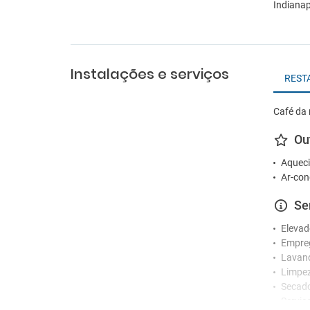
Indianap
Instalações e serviços
REST
Café da 
Ou
Aqueci
Ar-con
Se
Elevad
Empre
Lavan
Limpez
Secad
Serviç