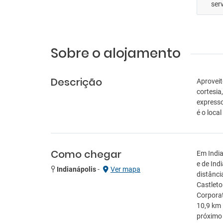
ser
Sobre o alojamento
Descrição
Aproveit
cortesia
expresso
é o local
Como chegar
Em India
e de Ind
Indianápolis
-
Ver mapa
distânci
Castleto
Corporat
10,9 km 
próximo 