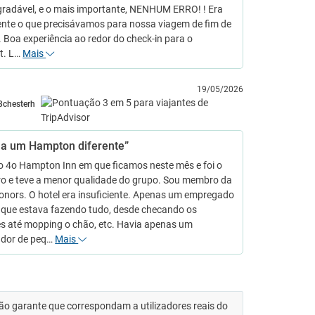
gradável, e o mais importante, NENHUM ERRO! ! Era
nte o que precisávamos para nossa viagem de fim de
Boa experiência ao redor do check-in para o
t. L…
Mais
19/05/2026
3chesterh
ha um Hampton diferente”
 o 4o Hampton Inn em que ficamos neste mês e foi o
ro e teve a menor qualidade do grupo. Sou membro da
onors. O hotel era insuficiente. Apenas um empregado
e que estava fazendo tudo, desde checando os
s até mopping o chão, etc. Havia apenas um
ador de peq…
Mais
 não garante que correspondam a utilizadores reais do