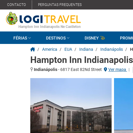
CONTACTO
PERGUNTAS FREQUENTES
Hampton Inn Indianapolis Ne Castleton
FÉRIAS
DESTINOS
DISNEY
PROM
/
America
/
EUA
/
Indiana
/
Indianápolis
/
H
Hampton Inn Indianapolis
Indianápolis
-
6817 East 82Nd Street
Ver mapa
|