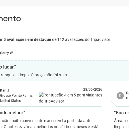
amento
ar
5 avaliações em destaque
de 112 avaliações do Tripadvisor
Corey W
 lugar.”
tranquilo. Limpa. O preço não foi ruim.
28/05/2026
Karl J
D
D
Grosse Pointe Farms,
B
United States
ndo melhor”
“Boa es
zação muito conveniente e acessível a partir da auto-
Áreas c
a. O hotel fez várias melhorias nos últimos meses e está
limpa, l