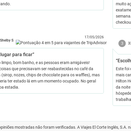
rando.
muito a
exatame
semana. 
checkou
17/05/2026
Shelby S
3
3
lugar para ficar”
“Escol
 limpo, bom banho, e as pessoas eram amigáveis!
coisas que precisavam ser reabastecidas no café da
Este foi
(sirop, nozes, chips de chocolate para os waffles), mas
mais ca
eria ter estado lá em um momento ocupado. No geral
Hilton H
a estadia.
da noit
hóspede
trabalh
opiniões mostradas não foram verificadas. A Viajes El Corte Inglés, S.A.