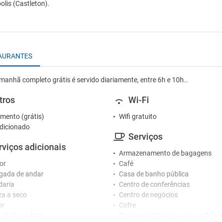
olis (Castleton).
AURANTES
manhã completo grátis é servido diariamente, entre 6h e 10h..
tros
Wi-Fi
mento (grátis)
Wifi gratuito
dicionado
Serviços
rviços adicionais
Armazenamento de bagagens
or
Café
gada de andar
Casa de banho pública
daria
Centro de conferências
a a seco
Centro de negócios
or
Cofre
o de lavandaria
Equipamento para passar a ferro