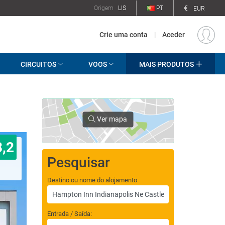
€
Origem
LIS
PT
EUR
Crie uma conta
|
Aceder
CIRCUITOS
VOOS
MAIS PRODUTOS
Ver mapa
8,2
Pesquisar
Destino ou nome do alojamento
Entrada / Saída: