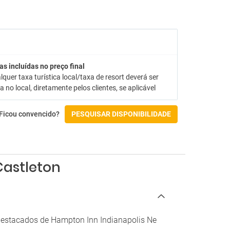
Espreguiçadeiras na piscina
Ginásio e SPA
Ginásio
as incluídas no preço final
Atividades
lquer taxa turística local/taxa de resort deverá ser
o
Campo de golfe
 no local, diretamente pelos clientes, se aplicável
Acessibilidade
Ficou convencido?
PESQUISAR DISPONIBILIDADE
Acesso por cadeira de rodas
Instalações para para pessoas com
deficiência
Castleton
Check-in/Check-out
 destacados de Hampton Inn Indianapolis Ne