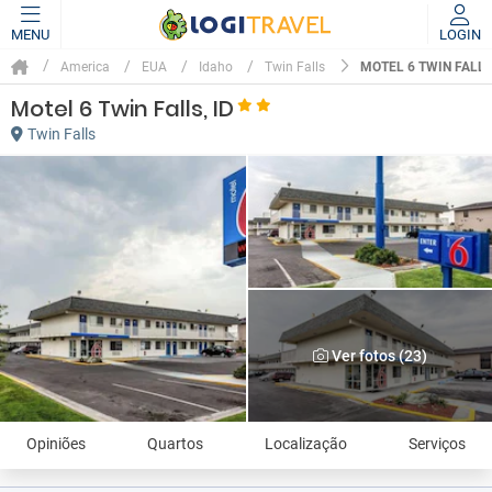
MENU
LOGIN
MOTEL 6 TWIN FALLS
America
EUA
Idaho
Twin Falls
Motel 6 Twin Falls, ID
Twin Falls
Ver fotos (23)
Opiniões
Quartos
Localização
Serviços