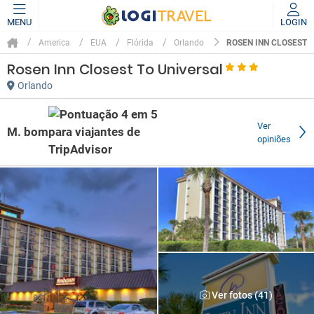
MENU
LOGIN
ROSEN INN CLOSEST 
America
EUA
Flórida
Orlando
Rosen Inn Closest To Universal
Orlando
Ver
M. bom
opiniões
Ver fotos (41)