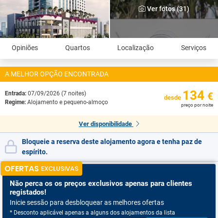
Ver fotos (31)
Opiniões
Quartos
Localização
Serviços
A MELHOR OPÇÃO ENCONTRADA
134
Entrada:
07/09/2026 (7 noites)
€
desde
Regime:
Alojamento e pequeno-almoço
preço por noite
Ver disponibilidade
Bloqueie a reserva deste alojamento agora e tenha paz de
espírito.
OFERTAS
EXCLUSIVAS
Não perca os
os preços exclusivos apenas para clientes
registados!
Inicie sessão para desbloquear as melhores ofertas
* Desconto aplicável apenas a alguns dos alojamentos da lista