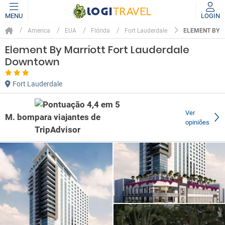
MENU
LOGIN
ELEMENT BY 
America
EUA
Flórida
Fort Lauderdale
Element By Marriott Fort Lauderdale
Downtown
Fort Lauderdale
Ver
M. bom
opiniões