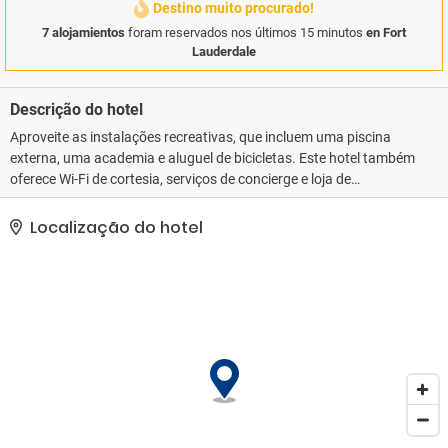
Destino muito procurado!
7 alojamientos
foram reservados nos últimos 15 minutos
en Fort
Lauderdale
Descrição do hotel
Aproveite as instalações recreativas, que incluem uma piscina
externa, uma academia e aluguel de bicicletas. Este hotel também
oferece Wi-Fi de cortesia, serviços de concierge e loja de
presentes/banca de jornal.. As comodidades presentes incluem
um business center 24 horas, check-in expresso e check-out
Localização do hotel
expresso. Hotel oferece instalações para eventos, como um
centro de conferências e salas de reunião..