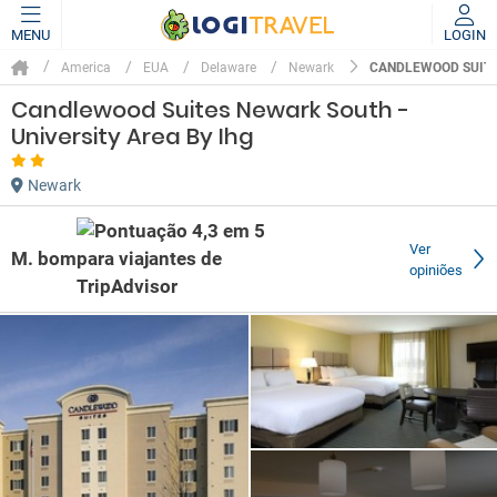
MENU
LOGIN
CANDLEWOOD SUITES
America
EUA
Delaware
Newark
Candlewood Suites Newark South -
University Area By Ihg
Newark
Ver
M. bom
opiniões