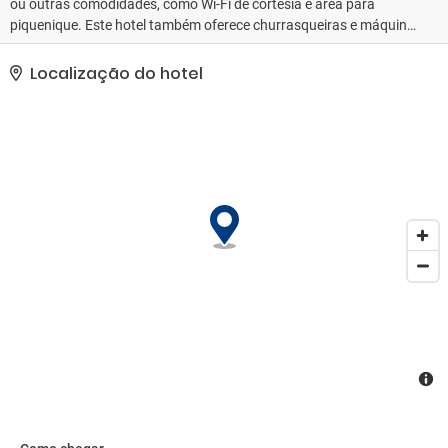
ou outras comodidades, como Wi-Fi de cortesia e área para
piquenique. Este hotel também oferece churrasqueiras e máquina
automática de vendas.. As comodidades presentes incluem um
business center 24 horas, jornais de cortesia no saguão e serviço
Localização do hotel
de lavanderia e lavagem a seco. Estacionamento grátis sem
manobrista está disponível no local..