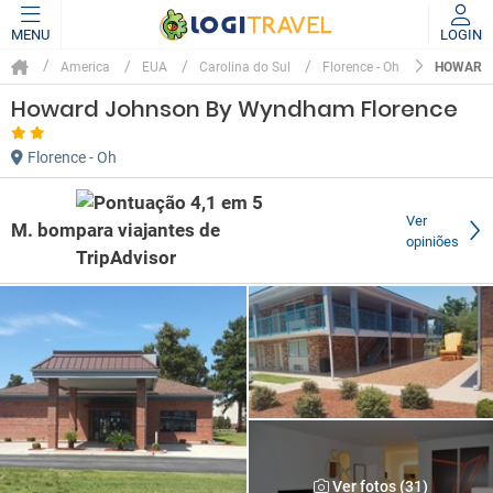
MENU
LOGIN
HOWARD 
America
EUA
Carolina do Sul
Florence - Oh
Howard Johnson By Wyndham Florence
Florence - Oh
Ver
M. bom
opiniões
Ver fotos (31)