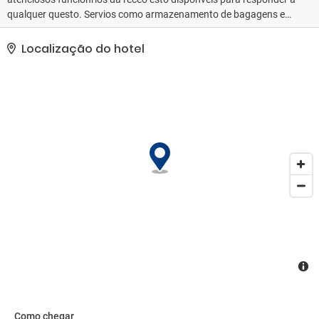
qualquer questo. Servios como armazenamento de bagagens e
uma mquina de bebidas contribuem para uma estadia confortvel.
O alojamento dispe de acesso a wi-fi. O estabelecimento oferece
Localização do hotel
uma srie de instalaes e servios adaptados a pessoas com
mobilidade reduzida. O hotel dispe de instalaes adaptadas a
cadeiras de rodas. Tambm h lojas disponveis. Um jardim oferece
espao adicional para descanso e recreao ao ar livre. As instalaes
do alojamento incluem ainda uma sala de televiso. Os hspedes
que viajem em viatura prpria podem deix-la no parque de
estacionamento do estabelecimento (sem custos adicionais).
Entre os servios adicionais h ainda servio de quartos e servio de
despertar. O centro de negcios dispe de uma mquina de fax,
facilitando as atividades empresariais.
Como chegar