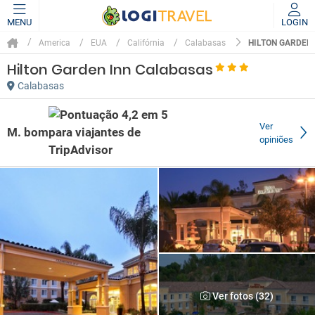
MENU
LOGIN
HILTON GARDEN
America
EUA
Califórnia
Calabasas
Hilton Garden Inn Calabasas
Calabasas
Ver
M. bom
opiniões
Ver fotos (32)