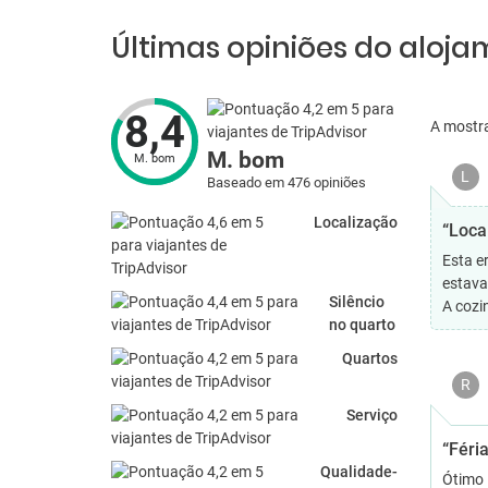
Últimas opiniões do aloj
8,4
A mostr
M. bom
M. bom
L
Baseado em 476 opiniões
Localização
“Local
Esta e
estava
Silêncio
A cozi
no quarto
Quartos
R
Serviço
“Féri
Qualidade-
Ótimo l