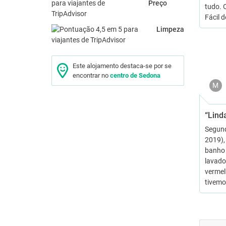
Preço
tudo. O
Fácil d
Limpeza
Este alojamento destaca-se por se
encontrar no
centro de Sedona
M
“Lind
Segund
2019),
banho 
lavado
vermel
tivemo