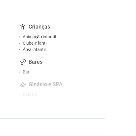
Crianças
Animação infantil
Clube infantil
Área infantil
Bares
Bar
Ginásio e SPA
Ginásio
Hidromassagem
Sauna
Acessibilidade
Acesso por cadeira de rodas