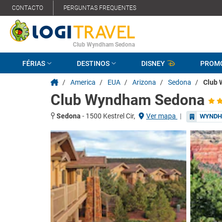
CONTACTO
PERGUNTAS FREQUENTES
Club Wyndham Sedona
FÉRIAS
DESTINOS
DISNEY
PROM
/
America
/
EUA
/
Arizona
/
Sedona
/
Club
Club Wyndham Sedona
Sedona
-
1500 Kestrel Cir,
Ver mapa
|
WYNDH