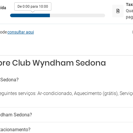
Solário
Tax
De 0:00 para 10:00
ída
Tábua para roupa
ionamento
Qua
Varanda
 de estacionamento próximo
paga
pode
consultar aqui
obre Club Wyndham Sedona
 Sedona?
ntes serviços: Ar-condicionado, Aquecimento (grátis), Serviço
yndham Sedona?
tacionamento?