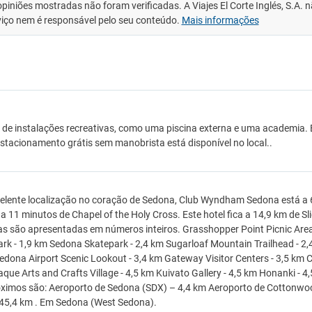
opiniões mostradas não foram verificadas. A Viajes El Corte Inglés, S.A.
viço nem é responsável pelo seu conteúdo.
Mais informações
 de instalações recreativas, como uma piscina externa e uma academia. E
Estacionamento grátis sem manobrista está disponível no local..
lente localização no coração de Sedona, Club Wyndham Sedona está a 6
e a 11 minutos de Chapel of the Holy Cross. Este hotel fica a 14,9 km de Sl
as são apresentadas em números inteiros. Grasshopper Point Picnic Area 
rk - 1,9 km Sedona Skatepark - 2,4 km Sugarloaf Mountain Trailhead - 2,
edona Airport Scenic Lookout - 3,4 km Gateway Visitor Centers - 3,5 km C
que Arts and Crafts Village - 4,5 km Kuivato Gallery - 4,5 km Honanki - 4
ximos são: Aeroporto de Sedona (SDX) – 4,4 km Aeroporto de Cottonwood
45,4 km . Em Sedona (West Sedona).