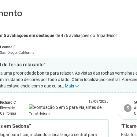
amento
ar
5 avaliações em destaque
de 476 avaliações do Tripadvisor
Leanna E
San Diego, Califórnia
 de férias relaxante”
ra uma propriedade bonita para relaxar. As vistas das rochas vermelhas 
m mudando de cores por todo o lado. Ótima localização central. Apreciei
nha estava cheia com o que eu pr…
Mais
12/09/2025
Richard C
5
5
Riverside,
A
Califórnia
C
as em Sedona”
“Ficam
ugar para ficar, incluindo a localização central para
Esta foi