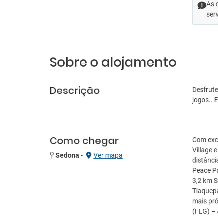
As 
ser
Sobre o alojamento
Descrição
Desfrute
jogos.. 
Como chegar
Com exce
Village 
Sedona
-
Ver mapa
distânci
Peace Pa
3,2 km S
Tlaquepa
mais pró
(FLG) – 