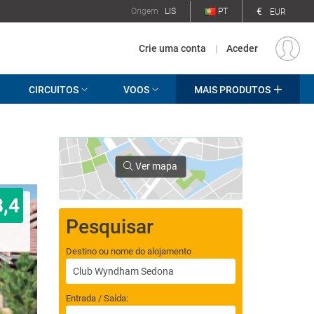
€
Origem
LIS
PT
EUR
Crie uma conta
|
Aceder
CIRCUITOS
VOOS
MAIS PRODUTOS
Ver mapa
8,4
Pesquisar
Destino ou nome do alojamento
Entrada / Saída: