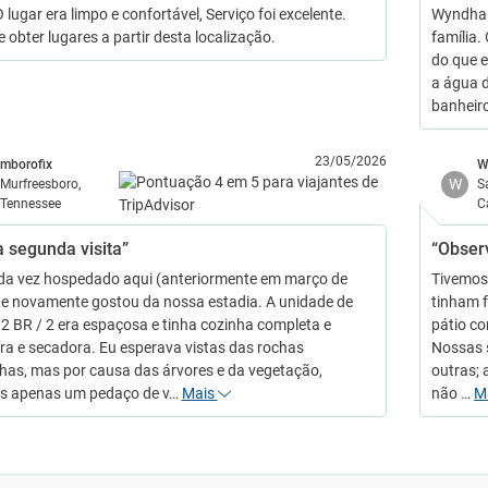
 lugar era limpo e confortável, Serviço foi excelente.
Wyndham
e obter lugares a partir desta localização.
família
do que 
a água d
banheiro
23/05/2026
mborofix
W
W
Murfreesboro,
S
Tennessee
C
a segunda visita”
“Obser
a vez hospedado aqui (anteriormente em março de
Tivemos 
 e novamente gostou da nossa estadia. A unidade de
tinham f
2 BR / 2 era espaçosa e tinha cozinha completa e
pátio co
ra e secadora. Eu esperava vistas das rochas
Nossas 
has, mas por causa das árvores e da vegetação,
outras; 
s apenas um pedaço de v…
Mais
não …
M