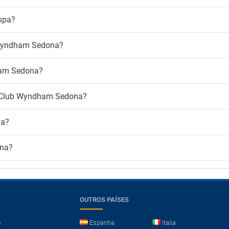
spa?
b Wyndham Sedona?
ham Sedona?
do Club Wyndham Sedona?
na?
ona?
OUTROS PAÍSES
m
Espanha
Italia