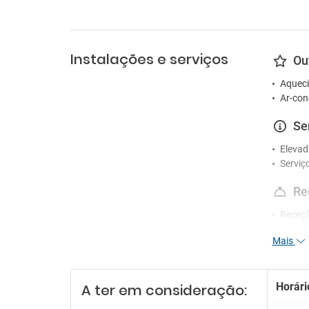
Instalações e serviços
Ou
Aqueci
Ar-con
Se
Elevad
Serviç
Re
Receçã
Serviç
Mais
En
Sala d
Horári
A ter em consideração:
Es