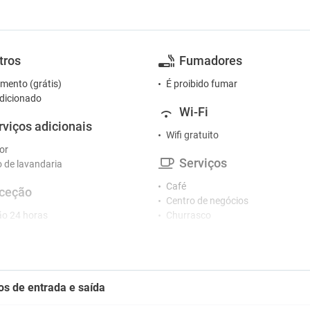
tros
Fumadores
mento (grátis)
É proibido fumar
dicionado
Wi-Fi
rviços adicionais
Wifi gratuito
or
Serviços
o de lavandaria
Café
ceção
Centro de negócios
o 24 horas
Churrasco
o de concierge
Cofre
Micro-ondas
tretenimento
Máquina de café
Máquina de secar roupa
e jogos
os de entrada e saída
Piscina
Secador
tacionamento