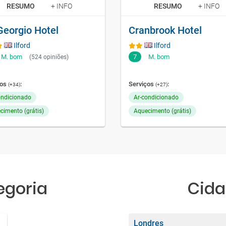
RESUMO
+ INFO
RESUMO
+ INFO
Georgio Hotel
Cranbrook Hotel
Ilford
Ilford
M. bom
7
M. bom
(524 opiniões)
ços
:
Serviços
:
(+34)
(+27)
ondicionado
Ar-condicionado
cimento (grátis)
Aquecimento (grátis)
egoria
Cida
Londres