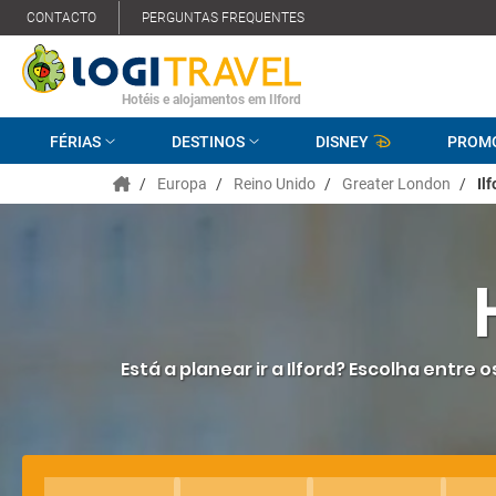
CONTACTO
PERGUNTAS FREQUENTES
Hotéis e alojamentos em Ilford
FÉRIAS
DESTINOS
DISNEY
PROM
/
Europa
/
Reino Unido
/
Greater London
/
Ilf
Está a planear ir a Ilford? Escolha entre