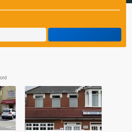
d
ford