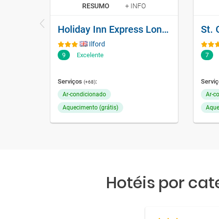
RESUMO
+ INFO
Holiday Inn Express London - Newbury Park, An Ihg Hotel
St. 
Ilford
9
Excelente
7
Serviços
:
Servi
(+68)
Ar-condicionado
Ar-c
Aquecimento (grátis)
Aque
Hotéis por cat