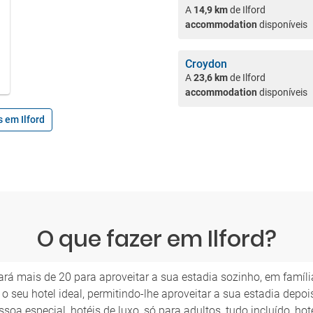
A
14,9 km
de Ilford
accommodation
disponíveis
Croydon
A
23,6 km
de Ilford
accommodation
disponíveis
 em Ilford
O que fazer em Ilford?
ará mais de 20 para aproveitar a sua estadia sozinho, em famíl
o seu hotel ideal, permitindo-lhe aproveitar a sua estadia depoi
ssoa especial, hotéis de luxo, só para adultos, tudo incluído, hot