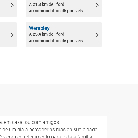
A
21,3 km
de Ilford
accommodation
disponíveis
Wembley
A
25,4 km
de Ilford
accommodation
disponíveis
ia, em casal ou com amigos.
s de um dia a percorrer as ruas da sua cidade
éis com entretenimento para toda a família ...