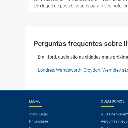
Um leque de possibilidades para o seu hotel em
Perguntas frequentes sobre Il
Em Ilford, quais são as cidades mais próxim
Londres
,
Wandsworth
,
Croydon
,
Wembley
são
LEGAL
QUEM SOMOS
Aviso Legal
Guias de Viage
Privacidade
Perguntas Frequ