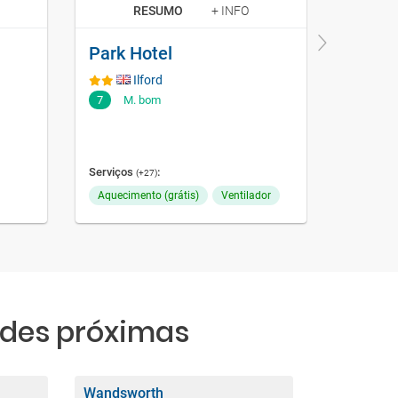
RESUMO
+ INFO
Park Hotel
Ilford
7
M. bom
7
M.
Serviços
Serviços
:
Ar-cond
(+27)
Aquecimento (grátis)
Ventilador
Emprega
des próximas
Wandsworth