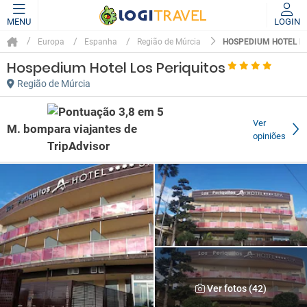
MENU
LOGIN
HOSPEDIUM HOTEL L
Europa
Espanha
Região de Múrcia
Hospedium Hotel Los Periquitos
Região de Múrcia
Ver
M. bom
opiniões
Ver fotos (42)