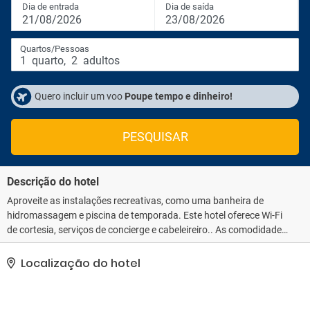
Dia de entrada
Dia de saída
21/08/2026
23/08/2026
Quartos/Pessoas
1
quarto
,
2
adultos
Quero incluir um voo
Poupe tempo e dinheiro!
PESQUISAR
Descrição do hotel
Aproveite as instalações recreativas, como uma banheira de
hidromassagem e piscina de temporada. Este hotel oferece Wi-Fi
de cortesia, serviços de concierge e cabeleireiro.. As comodidades
presentes incluem lavanderia, um cofre na recepção do hotel e um
elevador. Hotel tem 2 salas de reunião disponíveis para eventos.
Localização do hotel
Estacionamento grátis sem manobrista está disponível no local..