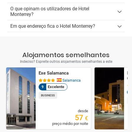
O que opinam os utilizadores de Hotel
Monterrey?
Em que endereço fica o Hotel Monterrey?
Alojamentos semelhantes
Indeciso? Espreite outros alojamentos semelhantes a este
Exe Salamanca
Ho
Co
Salamanca
Excelente
9
8
BUSINESS
F
desde
57
€
preço médio por noite