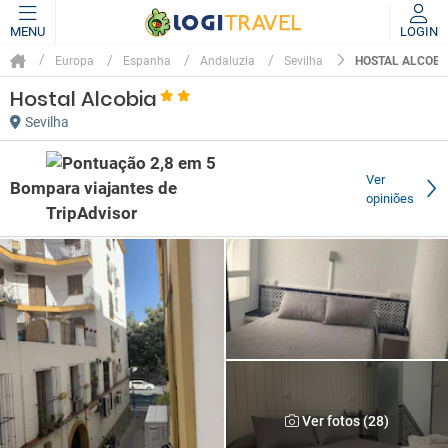
MENU
LOGIN
HOSTAL ALCOBI
Europa
Espanha
Andaluzia
Sevilha
Hostal Alcobia
Sevilha
Ver
Bom
opiniões
Ver fotos (28)