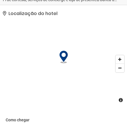
jornal. O traslado de cortesia leva você para a praia ou shopping
center nas proximidades.. As comodidades presentes incluem um
Localização do hotel
business center, check-out expresso e jornais de cortesia no
saguão. Hotel oferece instalações para eventos, como um centro
de conferências e salas de reunião. Mediante uma sobretaxa, há
serviço de traslado do hotel para o aeroporto (disponível 24
horas) e estacionamento grátis com manobrista no local..
Como chegar