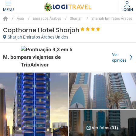
MENU
LOGIN
Ásia
Emirados Árabes
Sharjah
Sharjah Emiratos Árabes U
Copthorne Hotel Sharjah
Sharjah Emiratos Árabes Unidos
Ver
M. bom
opiniões
Ver fotos (31)