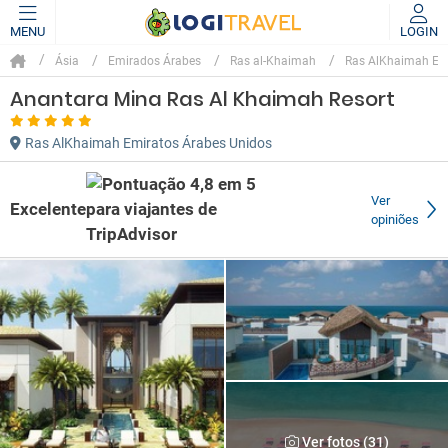
MENU
LOGIN
Ásia
Emirados Árabes
Ras al-Khaimah
Ras AlKhaimah Emi
Anantara Mina Ras Al Khaimah Resort
Ras AlKhaimah Emiratos Árabes Unidos
Ver
Excelente
opiniões
Ver fotos (31)