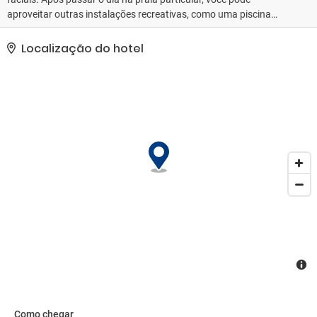
aproveitar outras instalações recreativas, como uma piscina
externa e uma sauna a vapor. Este hotel oferece Wi-Fi de cortesia,
serviços de concierge e cabeleireiro.. As comodidades presentes
Localização do hotel
incluem um business center 24 horas, serviço de lavanderia e
lavagem a seco e balcão de recepção 24 horas. Estacionamento
grátis com manobrista está disponível no local..
Como chegar