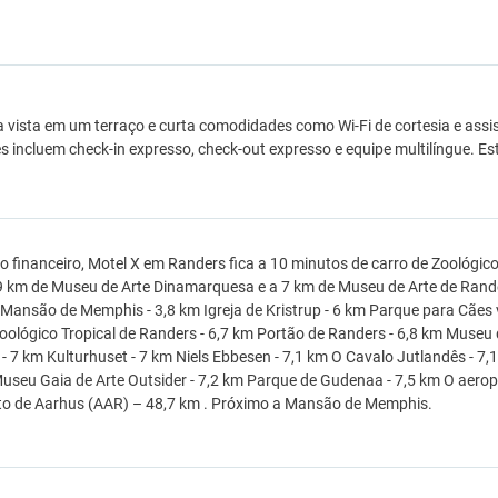
a vista em um terraço e curta comodidades como Wi-Fi de cortesia e as
s incluem check-in expresso, check-out expresso e equipe multilíngue. E
o financeiro, Motel X em Randers fica a 10 minutos de carro de Zoológico
,9 km de Museu de Arte Dinamarquesa e a 7 km de Museu de Arte de Ran
. Mansão de Memphis - 3,8 km Igreja de Kristrup - 6 km Parque para Cães 
oológico Tropical de Randers - 6,7 km Portão de Randers - 6,8 km Museu
- 7 km Kulturhuset - 7 km Niels Ebbesen - 7,1 km O Cavalo Jutlandês - 7,1
useu Gaia de Arte Outsider - 7,2 km Parque de Gudenaa - 7,5 km O aerop
to de Aarhus (AAR) – 48,7 km . Próximo a Mansão de Memphis.