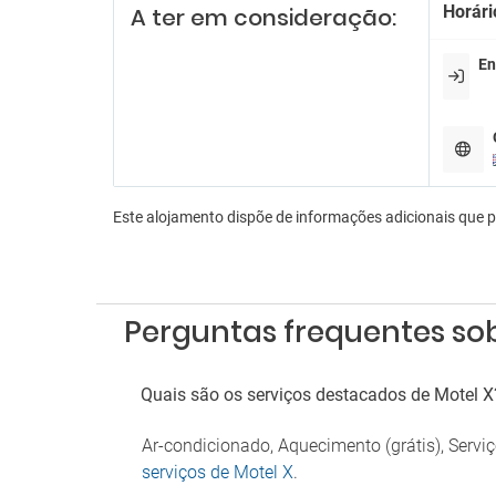
Es
Horári
A ter em consideração:
Estac
En
Parque
Fu
É proi
Este alojamento dispõe de informações adicionais que 
Perguntas frequentes sob
Quais são os serviços destacados de Motel X
Ar-condicionado, Aquecimento (grátis), Serv
serviços de Motel X
.