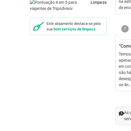
na est
Limpeza
de enc
Este alojamento destaca-se pela
7
sua
bom serviços de limpeza
“Como
Temos 
apenas
em com
não há
desesp
on-lin
As 
ser