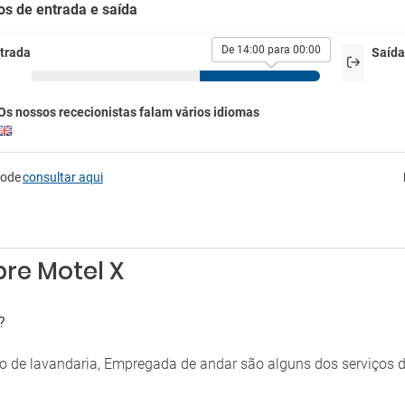
tacionamento
os de entrada e saída
Jogos de tabuleiro para crianças
ionamento
Área infantil
De 14:00 para 00:00
trada
Saída
 de estacionamento próximo
Bares
madores
Os nossos rececionistas falam vários idiomas
Máquinas de venda automática
bido fumar
pode
consultar aqui
re Motel X
?
iço de lavandaria, Empregada de andar são alguns dos serviços