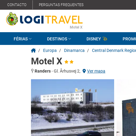
CONTACTO
PERGUNTAS FREQUENTES
Motel X
FÉRIAS
DESTINOS
DISNEY
PROM
/
Europa
/
Dinamarca
/
Central Denmark Regio
Motel X
Randers
-
Gl. Århusvej 2,
Ver mapa