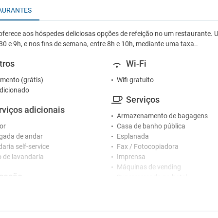
AURANTES
oferece aos hóspedes deliciosas opções de refeição no um restaurante. 
30 e 9h, e nos fins de semana, entre 8h e 10h, mediante uma taxa..
tros
Wi-Fi
mento (grátis)
Wifi gratuito
dicionado
Serviços
rviços adicionais
Armazenamento de bagagens
or
Casa de banho pública
gada de andar
Esplanada
aria self-service
Fax / Fotocopiadora
o de lavandaria
Imprensa
Máquinas de vending
ceção
Supermercado no hotel
Venda de entradas
nários que falam vários idiomas
Venda de excursões
ão
Crianças