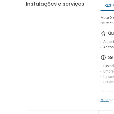
Instalações e serviços
REST
Motel X 
entre 6h
Ou
Aqueci
Ar-con
Se
Elevad
Empre
Lavand
Serviç
Re
Mais
Funcio
Receç