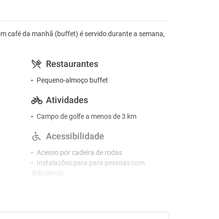
Um café da manhã (buffet) é servido durante a semana,
Restaurantes
Pequeno-almoço buffet
Atividades
Campo de golfe a menos de 3 km
Acessibilidade
Acesso por cadeira de rodas
Instalações para para pessoas com
deficiência
Línguas
Inglês