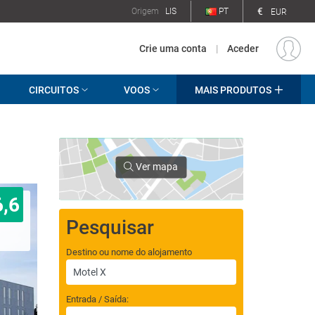
€
Origem
LIS
PT
EUR
Crie uma conta
|
Aceder
CIRCUITOS
VOOS
MAIS PRODUTOS
Ver mapa
6,6
Pesquisar
Destino ou nome do alojamento
Entrada / Saída: