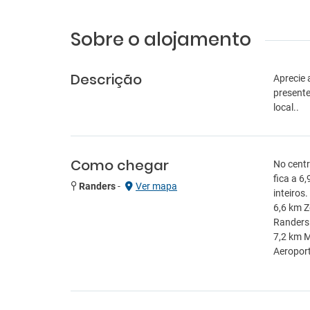
Sobre o alojamento
Descrição
Aprecie 
presente
local..
Como chegar
No centr
fica a 6
Randers
-
Ver mapa
inteiros
6,6 km Z
Randers 
7,2 km M
Aeropor