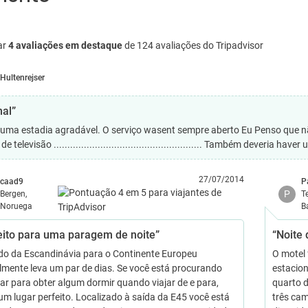
ar
4 avaliações em destaque
de 124 avaliações do Tripadvisor
Hultenrejser
al”
 uma estadia agradável. O serviço wasent sempre aberto Eu Penso que nã
de televisão ...................................................... Também deveria h
27/07/2014
caad9
P
P
Bergen,
T
Noruega
B
eito para uma paragem de noite”
“Noite 
do da Escandinávia para o Continente Europeu
O motel 
mente leva um par de dias. Se você está procurando
estacion
ar para obter algum dormir quando viajar de e para,
quarto d
 um lugar perfeito. Localizado à saída da E45 você está
três ca