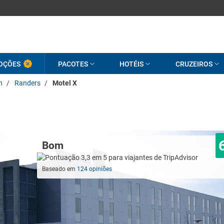
OÇÕES
PACOTES
HOTÉIS
CRUZEIROS
n
/
Randers
/
Motel X
Bom
Baseado em
124 opiniões