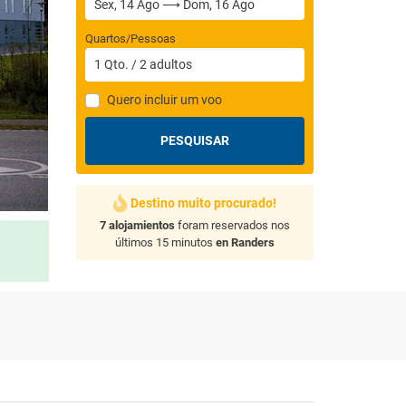
Quartos/Pessoas
1
Qto.
/
2
adultos
Quero incluir um voo
PESQUISAR
Destino muito procurado!
7 alojamientos
foram reservados nos
últimos 15 minutos
en Randers