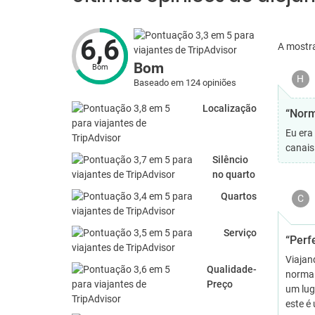
6,6
A mostr
Bom
Bom
H
Baseado em 124 opiniões
Localização
“Norm
Eu era
canais 
Silêncio
no quarto
Quartos
C
Serviço
“Perf
Viajan
Qualidade-
normal
Preço
um lug
este é