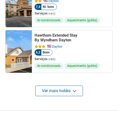
Dayton
M. bom
7,4
Serviços
:
(+41)
Ar-condicionado
Aquecimento (grátis)
Hawthorn Extended Stay
By Wyndham Dayton
Dayton
Bom
6,2
Serviços
:
(+82)
Ar-condicionado
Aquecimento (grátis)
Ver mais hotéis