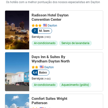
Os hotéis com a melhor pontuação dos nossos especialistas em Dayton
Radisson Hotel Dayton
Convention Center
Dayton
M. bom
7
Serviços
:
(+90)
Ar-condicionado
Serviço de lavandaria
Days Inn & Suites By
Wyndham Dayton North
Dayton
Baixo
4,4
Serviços
:
(+44)
Ar-condicionado
Aquecimento (grátis)
Comfort Suites Wright
Patterson