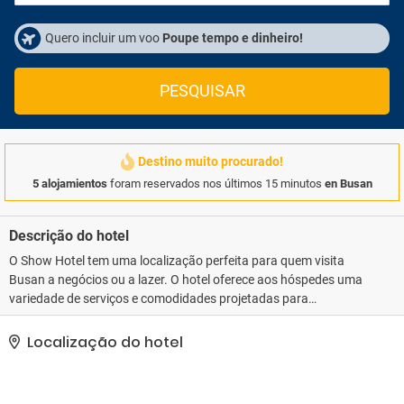
Quero incluir um voo
Poupe tempo e dinheiro!
PESQUISAR
Destino muito procurado!
5 alojamientos
foram reservados nos últimos 15 minutos
en Busan
Descrição do hotel
O Show Hotel tem uma localização perfeita para quem visita
Busan a negócios ou a lazer. O hotel oferece aos hóspedes uma
variedade de serviços e comodidades projetadas para
proporcionar conforto e conveniência. Instalações como Wi-Fi
gratuito em todos os quartos, limpeza diária, fax, serviço postal e
Localização do hotel
impressora estão prontamente disponíveis para você. Quartos
confortáveis garantem uma boa noite de sono, com alguns
quartos com comodidades como chá de cortesia, toalhas, suporte