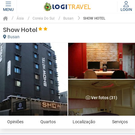
MENU
LOGIN
SHOW HOTEL
Ásia
Coreia Do Sul
Busan
Show Hotel
Busan
Ver fotos (31)
Opiniões
Quartos
Localização
Serviços