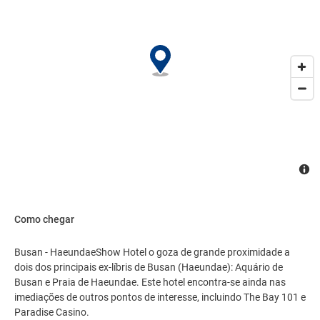
para roupas, chinelos e café instantâneo de cortesia. O hotel
oferece várias oportunidades de recreação. O Show Hotel
combina uma hospitalidade calorosa com um ambiente agradável
para tornar a sua estadia em Busan inesquecível.
Como chegar
Busan - HaeundaeShow Hotel o goza de grande proximidade a
dois dos principais ex-líbris de Busan (Haeundae): Aquário de
Busan e Praia de Haeundae. Este hotel encontra-se ainda nas
imediações de outros pontos de interesse, incluindo The Bay 101 e
Paradise Casino.