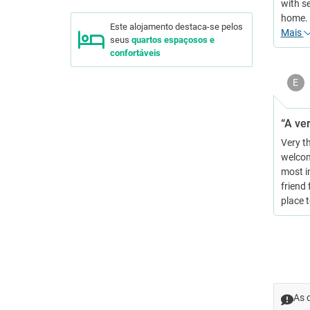
with se
home. 
Este alojamento destaca-se pelos
Mais
seus
quartos espaçosos e
confortáveis
E
“A ver
Very t
welcome
most i
friend 
place t
As 