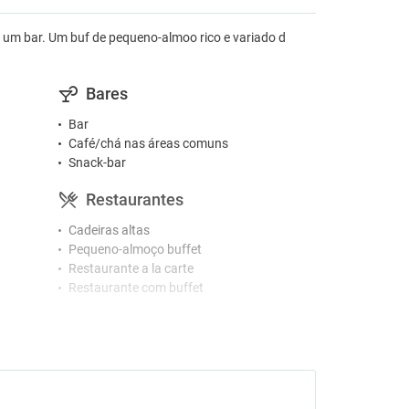
 e um bar. Um buf de pequeno-almoo rico e variado d
Bares
Bar
Café/chá nas áreas comuns
Snack-bar
Restaurantes
Cadeiras altas
Pequeno-almoço buffet
Restaurante a la carte
Restaurante com buffet
Piscinas
Espreguiçadeiras na piscina
Piscina infantil