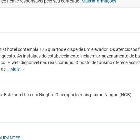
viço nem é responsável pelo seu conteúdo.
Mais informações
s: O hotel contempla 175 quartos e dispe de um elevador. Os atenciosos 
 questo. As instalaes do estabelecimento incluem armazenamento de bag
co. H wi-fi disponvel nas reas comuns. O posto de turismo oferece assis
 de …
Mais
o: Este hotel fica em Ningbo. O aeroporto mais prximo Ningbo (NGB).
AURANTES