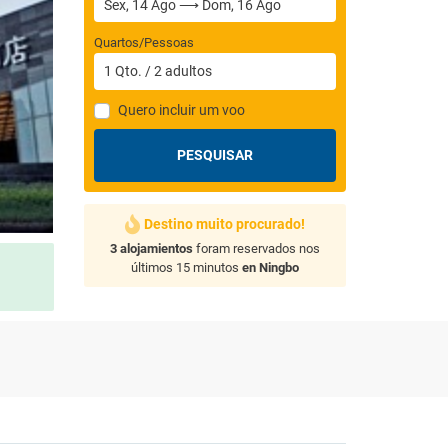
Quartos/Pessoas
1
Qto.
/
2
adultos
Quero incluir um voo
PESQUISAR
Destino muito procurado!
3 alojamientos
foram reservados nos
últimos 15 minutos
en Ningbo