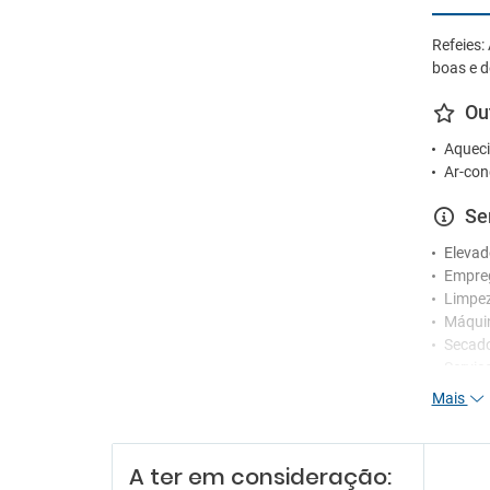
Refeies:
boas e d
Ou
Aqueci
Ar-con
Se
Elevad
Empre
Limpez
Máquin
Secad
Serviç
Mais
Re
Funcio
A ter em consideração:
Receçã