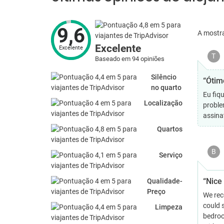
9,6
A mostr
Excelente
Excelente
T
Baseado em 94 opiniões
Silêncio
“Ótimo
no quarto
Eu fiq
Localização
proble
assina
Quartos
B
Serviço
“Nice
Qualidade-
Preço
We rece
could 
Limpeza
bedroo