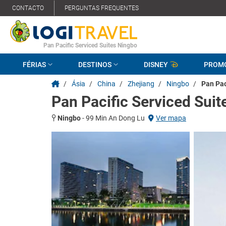
CONTACTO
PERGUNTAS FREQUENTES
Pan Pacific Serviced Suites Ningbo
FÉRIAS
DESTINOS
DISNEY
PROM
/
Ásia
/
China
/
Zhejiang
/
Ningbo
/
Pan Pac
Pan Pacific Serviced Sui
Ningbo
-
99 Min An Dong Lu
Ver mapa