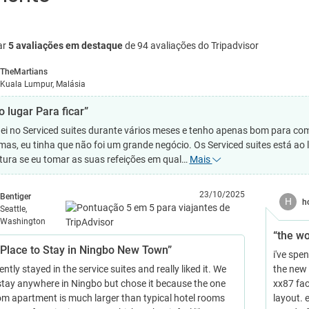
ar
5 avaliações em destaque
de 94 avaliações do Tripadvisor
TheMartians
Kuala Lumpur, Malásia
 lugar Para ficar”
uei no Serviced suites durante vários meses e tenho apenas bom para co
mas, eu tinha que não foi um grande negócio. Os Serviced suites está ao l
tura se eu tomar as suas refeições em qual…
Mais
23/10/2025
Bentiger
H
h
Seattle,
Washington
“the wo
 Place to Stay in Ningbo New Town”
i've spe
ntly stayed in the service suites and really liked it. We
the new 
stay anywhere in Ningbo but chose it because the one
xx87 fac
m apartment is much larger than typical hotel rooms
layout. 