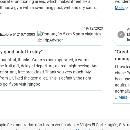
parate functioning areas, which makes it feel like a
wonderfu
It has a gym with a swimming pool, wet and dry saun…
Mais
19/12/2023
A
A
Explorer51210713803
M
I
y good hotel to stay”
“Great 
manage
houghtful, thanks. Got my room upgrated, a warm
 fruit gift, delayed departure, a great sightseeing. And
I travel
mportant, free breakfast! Thank you very much. My
chose Pa
from UK liked the gem a lot. This is definitly the right
because
o go if you visit Ningbo.
adults. 
normally
…
Mais
opiniões mostradas não foram verificadas. A Viajes El Corte Inglés, S.A.