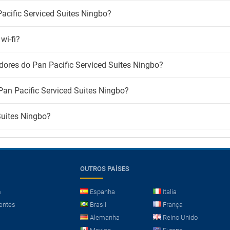
acific Serviced Suites Ningbo?
wi-fi?
dores do Pan Pacific Serviced Suites Ningbo?
Pan Pacific Serviced Suites Ningbo?
Suites Ningbo?
OUTROS PAÍSES
m
Espanha
Italia
entes
Brasil
França
Alemanha
Reino Unido