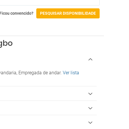
Ginásio e SPA
Banho turco
Ficou convencido?
PESQUISAR DISPONIBILIDADE
Ginásio
Massagens
Sauna
Spa
ngbo
Atividades
Court de ténis
Pingue-pongue
avandaria, Empregada de andar.
Ver lista
Acessibilidade
Instalações para para pessoas com
deficiência
Check-in/Check-out