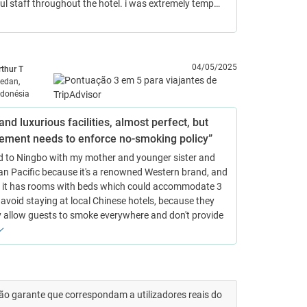
l staff throughout the hotel. i was extremely temp…
04/05/2025
rthur T
edan,
ndonésia
and luxurious facilities, almost perfect, but
ment needs to enforce no-smoking policy”
ed to Ningbo with my mother and younger sister and
n Pacific because it's a renowned Western brand, and
 it has rooms with beds which could accommodate 3
I avoid staying at local Chinese hotels, because they
 allow guests to smoke everywhere and don't provide
 não garante que correspondam a utilizadores reais do