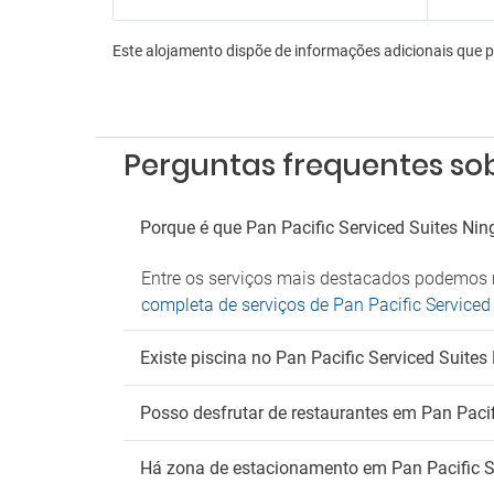
Serviç
Serviç
Este alojamento dispõe de informações adicionais que 
En
Aeróbi
Discot
Perguntas frequentes sob
Lojas 
Es
Porque é que Pan Pacific Serviced Suites Ni
Estac
Estac
Entre os serviços mais destacados podemos m
Parque
completa de serviços de Pan Pacific Serviced
Fu
Existe piscina no Pan Pacific Serviced Suites
É proi
Posso desfrutar de restaurantes em Pan Pacif
Há zona de estacionamento em Pan Pacific S