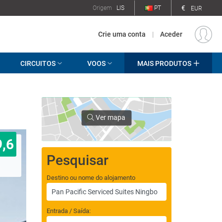
€
Origem
LIS
PT
EUR
Crie uma conta
|
Aceder
CIRCUITOS
VOOS
MAIS PRODUTOS
Ver mapa
9,6
Pesquisar
Destino ou nome do alojamento
Entrada / Saída: