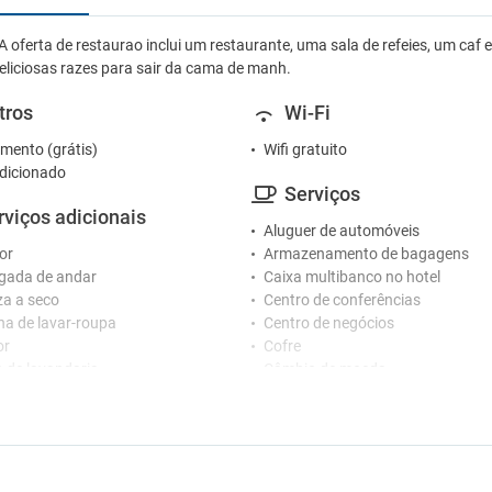
 A oferta de restaurao inclui um restaurante, uma sala de refeies, um caf
eliciosas razes para sair da cama de manh.
tros
Wi-Fi
mento (grátis)
Wifi gratuito
dicionado
Serviços
rviços adicionais
Aluguer de automóveis
or
Armazenamento de bagagens
gada de andar
Caixa multibanco no hotel
a a seco
Centro de conferências
a de lavar-roupa
Centro de negócios
or
Cofre
o de lavandaria
Câmbio de moeda
Esplanada
ceção
Fax / Fotocopiadora
Imprensa
nários que falam vários idiomas
Jardim
o 24 horas
Pequeno-almoço no quarto