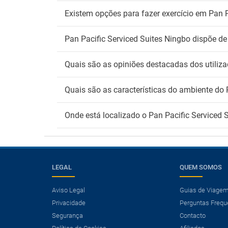
Existem opções para fazer exercício em Pan P
Pan Pacific Serviced Suites Ningbo dispõe de 
Quais são as opiniões destacadas dos utiliza
Quais são as características do ambiente do 
Onde está localizado o Pan Pacific Serviced 
LEGAL
QUEM SOMOS
Aviso Legal
Guias de Viage
Privacidade
Perguntas Frequ
×
Segurança
Contacto
Precisa de um voo?