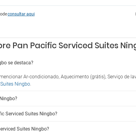
o de concierge
Piscina interior
o de costura na receção
Sala de reuniões
pode
consultar aqui
Secador
tretenimento
Segurança
Serviço de Casamentos
ca
Serviço de quartos
ecas/DJs
re Pan Pacific Serviced Suites Ni
Tábua para roupa
no hotel
Venda de entradas
tacionamento
Crianças
ngbo se destaca?
ionamento
Clube infantil
ionamento com segurança
encionar Ar-condicionado, Aquecimento (grátis), Serviço de l
Parque infantil
 de estacionamento próximo
 Suites Ningbo
.
Serviço de babysitting
madores
 Ningbo?
bido fumar
ic Serviced Suites Ningbo?
erviced Suites Ningbo?