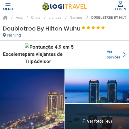
MENU
LOGIN
DOUBLETREE BY HILT
Ásia
China
Jiangsu
Nanjing
Doubletree By Hilton Wuhu
Nanjing
Ver
Excelente
opiniões
Ver fotos (48)