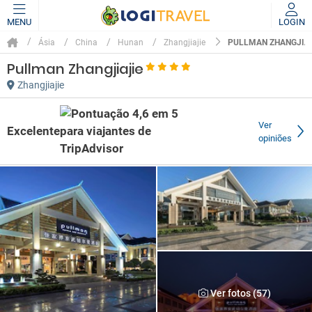
MENU
LOGIN
PULLMAN ZHANGJIA
Ásia
China
Hunan
Zhangjiajie
Pullman Zhangjiajie
Zhangjiajie
Ver
Excelente
opiniões
Ver fotos (57)