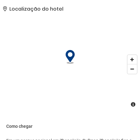
serviços de casamento.. Para benefício de nossos clientes, foi
disponibilizada uma classificação com base em nosso sistema..
Localização do hotel
As comodidades presentes incluem acesso grátis à internet com
fio, um business center e check-out expresso. Estacionamento
grátis sem manobrista está disponível no local..
Como chegar