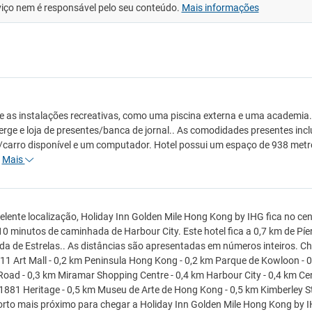
viço nem é responsável pelo seu conteúdo.
Mais informações
e as instalações recreativas, como uma piscina externa e uma academia. 
erge e loja de presentes/banca de jornal.. As comodidades presentes inclu
/carro disponível e um computador. Hotel possui um espaço de 938 metr
…
Mais
lente localização, Holiday Inn Golden Mile Hong Kong by IHG fica no cen
0 minutos de caminhada de Harbour City. Este hotel fica a 0,7 km de Píer
da de Estrelas.. As distâncias são apresentadas em números inteiros. C
11 Art Mall - 0,2 km Peninsula Hong Kong - 0,2 km Parque de Kowloon -
oad - 0,3 km Miramar Shopping Centre - 0,4 km Harbour City - 0,4 km Cen
 1881 Heritage - 0,5 km Museu de Arte de Hong Kong - 0,5 km Kimberley Str
rto mais próximo para chegar a Holiday Inn Golden Mile Hong Kong by I