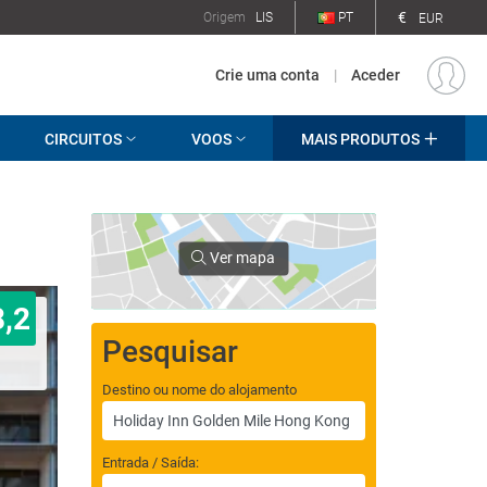
€
Origem
LIS
PT
EUR
Crie uma conta
|
Aceder
CIRCUITOS
VOOS
MAIS PRODUTOS
Ver mapa
8,2
Pesquisar
Destino ou nome do alojamento
Entrada / Saída: