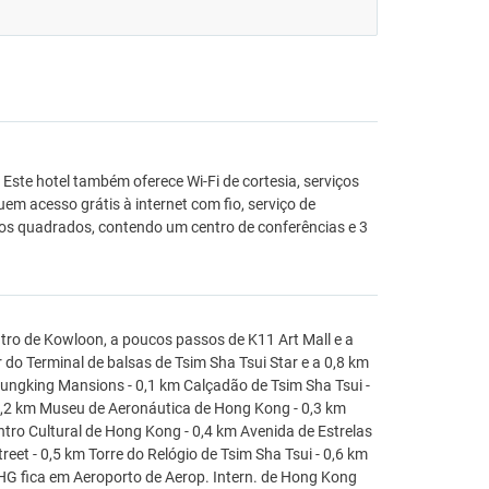
Este hotel também oferece Wi-Fi de cortesia, serviços
em acesso grátis à internet com fio, serviço de
os quadrados, contendo um centro de conferências e 3
tro de Kowloon, a poucos passos de K11 Art Mall e a
 do Terminal de balsas de Tsim Sha Tsui Star e a 0,8 km
hungking Mansions - 0,1 km Calçadão de Tsim Sha Tsui -
 0,2 km Museu de Aeronáutica de Hong Kong - 0,3 km
tro Cultural de Hong Kong - 0,4 km Avenida de Estrelas
eet - 0,5 km Torre do Relógio de Tsim Sha Tsui - 0,6 km
HG fica em Aeroporto de Aerop. Intern. de Hong Kong