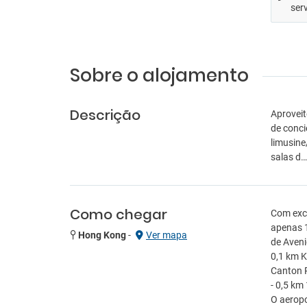
ser
Sobre o alojamento
Descrição
Aproveit
de conci
limusine
salas d
Como chegar
Com exce
apenas 1
Hong Kong
-
Ver mapa
de Aveni
0,1 km K
Canton R
- 0,5 km
O aeropo