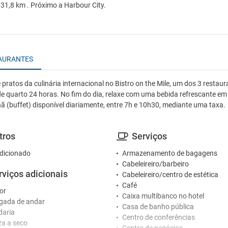
31,8 km . Próximo a Harbour City.
AURANTES
 pratos da culinária internacional no Bistro on the Mile, um dos 3 restaur
 de quarto 24 horas. No fim do dia, relaxe com uma bebida refrescante em
̃ (buffet) disponível diariamente, entre 7h e 10h30, mediante uma taxa.
tros
Serviços
dicionado
Armazenamento de bagagens
Cabeleireiro/barbeiro
rviços adicionais
Cabeleireiro/centro de estética
Café
or
Caixa multibanco no hotel
gada de andar
Casa de banho pública
daria
Centro de conferências
a a seco