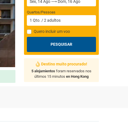
Quartos/Pessoas
1
Qto.
/
2
adultos
Quero incluir um voo
PESQUISAR
Destino muito procurado!
5 alojamientos
foram reservados nos
últimos 15 minutos
en Hong Kong