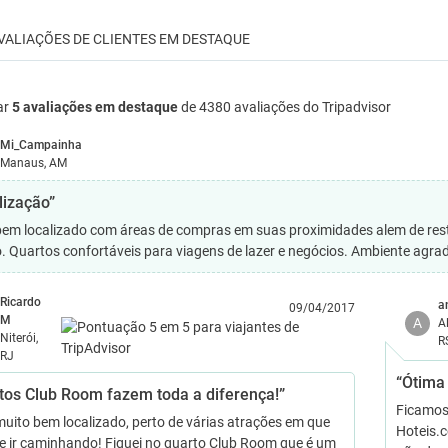
VALIAÇÕES DE CLIENTES EM DESTAQUE
ar
5 avaliações em destaque
de 4380 avaliações do Tripadvisor
Mi_Campainha
Manaus, AM
lização”
bem localizado com áreas de compras em suas proximidades alem de rest
. Quartos confortáveis para viagens de lazer e negócios. Ambiente agradá
Ricardo
a
09/04/2017
M
A
A
Niterói,
R
RJ
“Ótima 
tos Club Room fazem toda a diferença!”
Ficamos 
muito bem localizado, perto de várias atrações em que
Hoteis.
e ir caminhando! Fiquei no quarto Club Room que é um