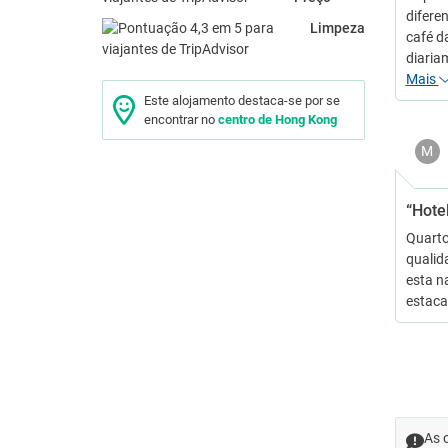
difere
Limpeza
café d
diaria
Mais
Este alojamento destaca-se por se
encontrar no
centro de Hong Kong
M
“Hote
Quarto
qualid
esta n
estaca
As 