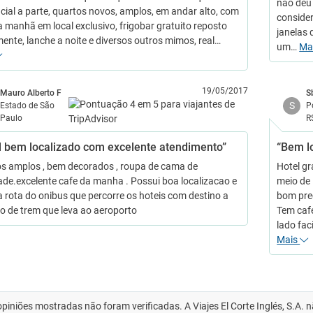
não deu 
ncial a parte, quartos novos, amplos, em andar alto, com
consider
a manhã em local exclusivo, frigobar gratuito reposto
janelas
mente, lanche a noite e diversos outros mimos, real…
um…
Ma
19/05/2017
Mauro Alberto F
S
S
Estado de São
P
Paulo
R
l bem localizado com excelente atendimento”
“Bem l
s amplos , bem decorados , roupa de cama de
Hotel g
ade.excelente cafe da manha . Possui boa localizacao e
meio de 
a rota do onibus que percorre os hoteis com destino a
bom pre
o de trem que leva ao aeroporto
Tem cafe
lado fac
Mais
opiniões mostradas não foram verificadas. A Viajes El Corte Inglés, S.A.