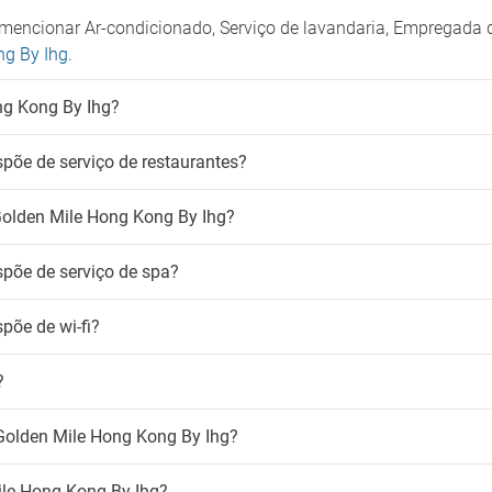
r de fumo
Tábua para calças
mencionar Ar-condicionado, Serviço de lavandaria, Empregada 
para fumadores
Tábua para roupa
ng By Ihg
.
-Fi
Crianças
ng Kong By Ihg?
atuito
Animação infantil
Creche
põe de serviço de restaurantes?
Serviço de babysitting
olden Mile Hong Kong By Ihg?
spõe de serviço de spa?
põe de wi-fi?
?
 Golden Mile Hong Kong By Ihg?
ile Hong Kong By Ihg?