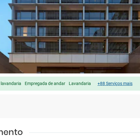
 lavandaria
Empregada de andar
Lavandaria
+88 Serviços mais
amento