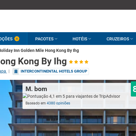
OÇÕES
PACOTES
HOTÉIS
CRUZEIROS
oliday Inn Golden Mile Hong Kong By Ihg
Hong Kong By Ihg
apa
|
INTERCONTINENTAL HOTELS GROUP
M. bom
Baseado em
4380 opiniões