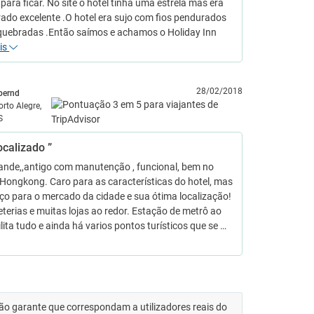
para ficar. No site o hotel tinha uma estrela mas era
ado excelente .O hotel era sujo com fios pendurados
 quebradas .Então saímos e achamos o Holiday Inn
is
28/02/2018
bernd
orto Alegre,
S
ocalizado ”
rande,,antigo com manutenção , funcional, bem no
Hongkong. Caro para as características do hotel, mas
ço para o mercado da cidade e sua ótima localização!
terias e muitas lojas ao redor. Estação de metrô ao
ilita tudo e ainda há varios pontos turísticos que se …
 não garante que correspondam a utilizadores reais do