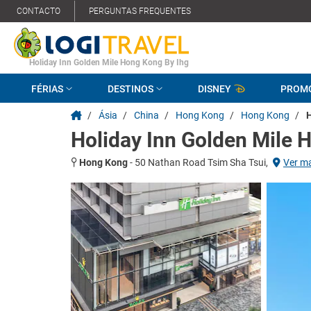
CONTACTO
PERGUNTAS FREQUENTES
Holiday Inn Golden Mile Hong Kong By Ihg
FÉRIAS
DESTINOS
DISNEY
PROM
/
Ásia
/
China
/
Hong Kong
/
Hong Kong
/
H
Holiday Inn Golden Mile 
Hong Kong
-
50 Nathan Road Tsim Sha Tsui,
Ver m