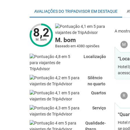
AVALIAÇÕES DO TRIPADVISOR EM DESTAQUE
A
8,2
A mostr
M. bom
M. bom
M
Baseado em 4380 opiniões
Localização
“Loca
Hotel 
acesso
Silêncio
no quarto
Quartos
R
Serviço
“Quar
Hotel 
Qualidade-
se pod
Preço