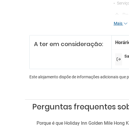
Serviç
Re
Mais
Funcio
Receçã
Serviç
Horári
A ter em consideração:
Serviç
En
Sa
Anima
Lojas 
Sala d
Este alojamento dispõe de informações adicionais que 
Es
Estac
Parque
Perguntas frequentes sob
Serviç
Fu
Porque é que Holiday Inn Golden Mile Hong K