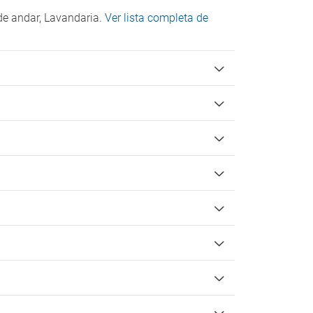
Campo de golfe a menos de 3 km
de andar, Lavandaria.
Ver lista completa de
Court de ténis
Acessibilidade
Acesso por cadeira de rodas
Instalações para para pessoas com
deficiência
Check-in/Check-out