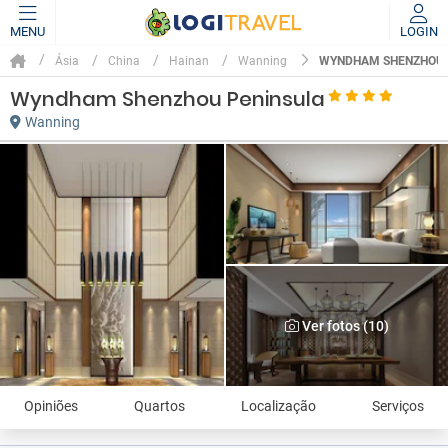
MENU
LOGIN
WYNDHAM SHENZHOU 
Ásia
China
Hainan
Wanning
Wyndham Shenzhou Peninsula
Wanning
Ver fotos (10)
Opiniões
Quartos
Localização
Serviços