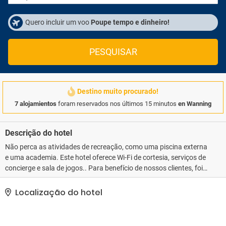
Quero incluir um voo
Poupe tempo e dinheiro!
PESQUISAR
Destino muito procurado!
7 alojamientos
foram reservados nos últimos 15 minutos
en Wanning
Descrição do hotel
Não perca as atividades de recreação, como uma piscina externa
e uma academia. Este hotel oferece Wi-Fi de cortesia, serviços de
concierge e sala de jogos.. Para benefício de nossos clientes, foi
disponibilizada uma classificação com base em nosso sistema..
As comodidades presentes incluem um business center, check-in
Localização do hotel
expresso e check-out expresso. Hotel possui um espaço de 24
metros quadrados, contendo espaço para conferência e salas de
reunião, e é o local ideal para quem está planejando eventos em