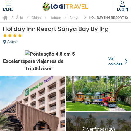
MENU
LOGIN
HOLIDAY INN RESORT SAN
Ásia
China
Hainan
Sanya
Holiday Inn Resort Sanya Bay By Ihg
Sanya
Ver
Excelente
opiniões
Ver fotos (120)