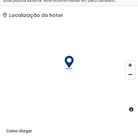
uma piscina externa. este hotel em estilo Art Déco também
oferece comodidades como Wi-Fi de cortesia, serviços de
concierge e loja de presentes/banca de jornal. Se você deseja
Localização do hotel
passar o dia fazendo compras, pegue uma carona até as lojas no
traslado de cortesia.. Para benefício de nossos clientes, foi
disponibilizada uma classificação com base em nosso sistema..
As comodidades presentes incluem acesso grátis à internet com
fio, um business center e serviço de lavanderia e lavagem a seco.
Hotel oferece instalações para eventos, como um centro de
conferências e sala de reunião. Estacionamento limitado está
disponível no local..
Como chegar