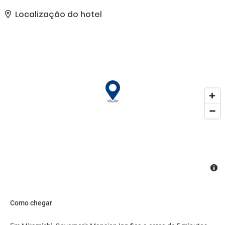
propriedade recebeu sua classificação por estrelas oficial do
programa Canada Select.. As comodidades presentes incluem
Localização do hotel
jornais de cortesia no saguão, serviço de lavanderia e lavagem a
seco e armazenamento para bagagem. Estacionamento grátis
sem manobrista está disponível no local..
Como chegar