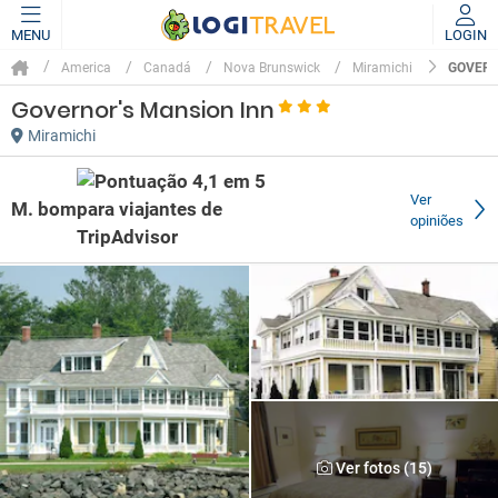
MENU
LOGIN
GOVERN
America
Canadá
Nova Brunswick
Miramichi
Governor's Mansion Inn
Miramichi
Ver
M. bom
opiniões
Ver fotos (15)