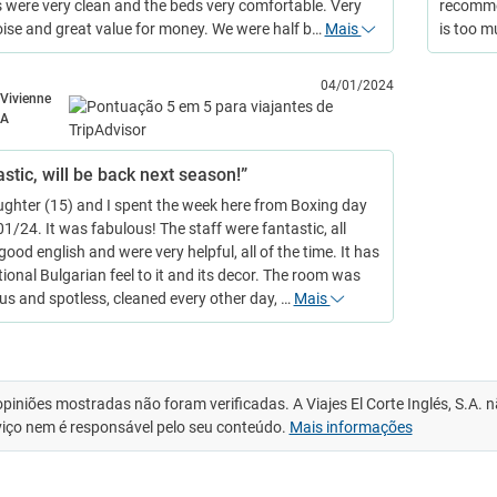
were very clean and the beds very comfortable. Very
recommen
 noise and great value for money. We were half b…
Mais
is too m
04/01/2024
Vivienne
A
stic, will be back next season!”
ghter (15) and I spent the week here from Boxing day
1/24. It was fabulous! The staff were fantastic, all
ood english and were very helpful, all of the time. It has
tional Bulgarian feel to it and its decor. The room was
us and spotless, cleaned every other day, …
Mais
opiniões mostradas não foram verificadas. A Viajes El Corte Inglés, S.A.
viço nem é responsável pelo seu conteúdo.
Mais informações