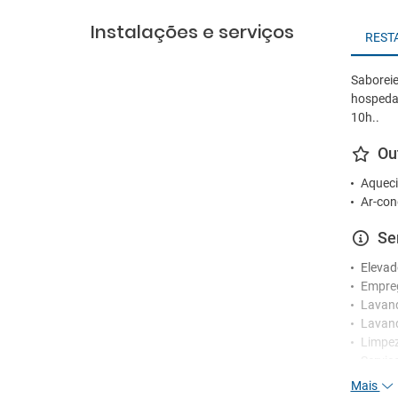
Instalações e serviços
REST
Saboreie
hospedar 
10h..
Ou
Aqueci
Ar-con
Se
Elevad
Empre
Lavan
Lavand
Limpez
Serviç
Mais
Re