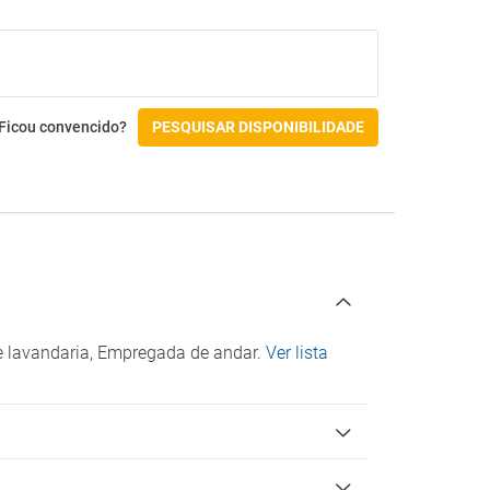
Ginásio
Hidromassagem
Jacuzzi
Massagens
Sauna
Ficou convencido?
Spa
PESQUISAR DISPONIBILIDADE
Atividades
o
Aluguer de bicicletas
Esqui
Acessibilidade
Braille no elevador
Não acessível por cadeira de rodas
e lavandaria, Empregada de andar.
Ver lista
Check-in/Check-out