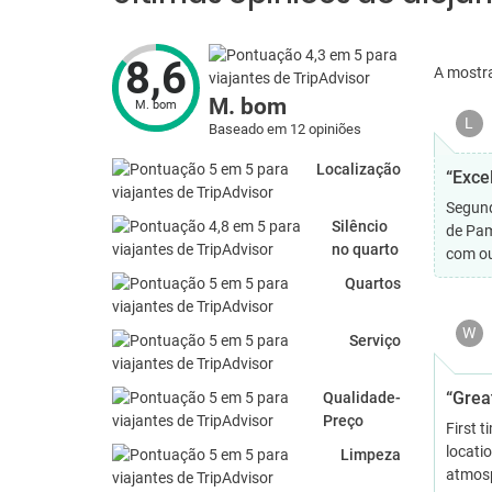
8,6
A mostr
M. bom
M. bom
L
Baseado em 12 opiniões
Localização
“Exce
Segund
Silêncio
de Pam
no quarto
com ou
Quartos
W
Serviço
“Great
Qualidade-
Preço
First t
locatio
Limpeza
atmosph