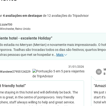
ar
4 avaliações em destaque
de 12 avaliações do Tripadvisor
LizzieT00
Winchester, Reino Unido
lente hotel - excelente Holiday”
o estadia no Merryan (Merrian) e novamente mais impressionado. O hotel 
porova. Toalhas são trocadas todos os dias são festivos; quartos limpos
tras pessoas que met se hospedar e…
Mais
31/01/2026
M
M
Wanderer27955124229
B
 friendly hotel”
“Amazi
ime staying in this hotel and will definitely be back. The
We just 
n is great, in the centre of pompovoro. Very friendly
start it’
ere, staff always willing to help and great service.
hotel wh