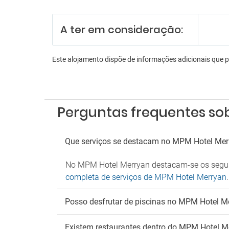
Funcio
A ter em consideração:
Receçã
En
Este alojamento dispõe de informações adicionais que 
Aeróbi
Lojas 
Sala d
Sala d
Perguntas frequentes so
Es
Estac
Que serviços se destacam no MPM Hotel Mer
Parque
No MPM Hotel Merryan destacam-se os seguint
Tr
completa de serviços de MPM Hotel Merryan
.
Transf
Posso desfrutar de piscinas no MPM Hotel M
Existem restaurantes dentro do MPM Hotel M