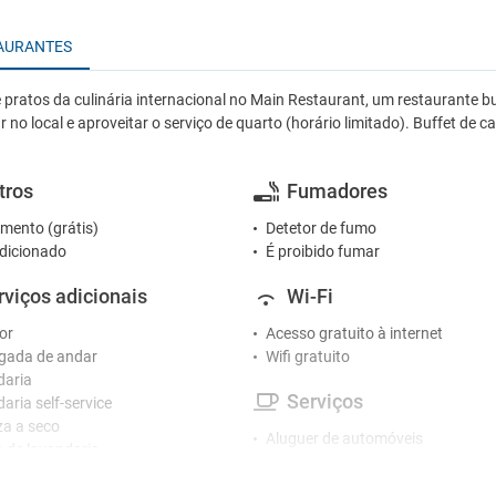
AURANTES
 pratos da culinária internacional no Main Restaurant, um restaurante b
no local e aproveitar o serviço de quarto (horário limitado). Buffet de ca
tros
Fumadores
mento (grátis)
Detetor de fumo
dicionado
É proibido fumar
rviços adicionais
Wi-Fi
or
Acesso gratuito à internet
gada de andar
Wifi gratuito
daria
Serviços
aria self-service
a a seco
Aluguer de automóveis
o de lavandaria
Armazenamento de bagagens
Casa de banho pública
ceção