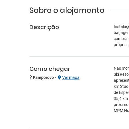
Sobre o alojamento
Descrição
Instalaç
bagagens
comprar-
própria
Como chegar
Nas mon
Ski Reso
Pamporovo
-
Ver mapa
apresent
km Stude
de Espel
35,4 km 
próximos
MPM Hote