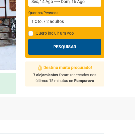
Quartos/Pessoas
1
Qto.
/
2
adultos
Quero incluir um voo
PESQUISAR
Destino muito procurado!
7 alojamientos
foram reservados nos
últimos 15 minutos
en Pamporovo