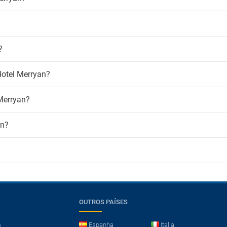
?
Hotel Merryan?
Merryan?
an?
OUTROS PAÍSES
m
Espanha
Italia