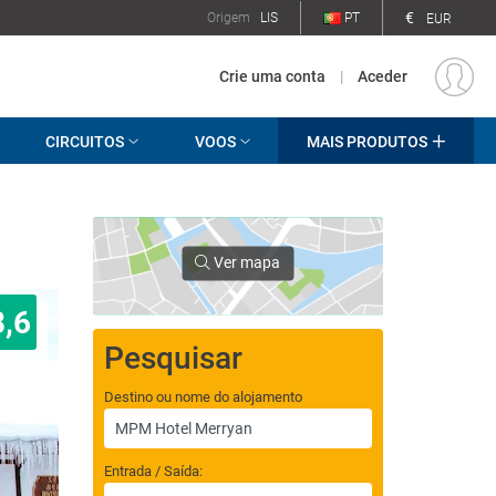
€
Origem
LIS
PT
EUR
Crie uma conta
|
Aceder
CIRCUITOS
VOOS
MAIS PRODUTOS
Ver mapa
8,6
Pesquisar
Destino ou nome do alojamento
Entrada / Saída: