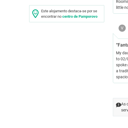
Rooms 
little
Este alojamento destaca-se por se
encontrar no
centro de Pamporovo
V
“Fanta
My dau
to 02/0
spoke g
a tradi
spacio
As 
ser