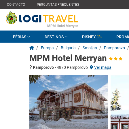
CONTACTO
PERGUNTAS FREQUENTES
MPM Hotel Merryan
FÉRIAS
DESTINOS
DISNEY
PROM
/
Europa
/
Bulgária
/
Smoljan
/
Pamporovo
/
MPM Hotel Merryan
Pamporovo
-
4870 Pamporovo
Ver mapa