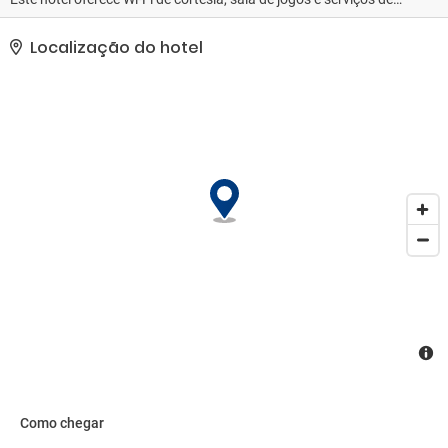
casamento.. As comodidades presentes incluem um business
center, jornais de cortesia no saguão e serviço de lavanderia e
Localização do hotel
lavagem a seco. Este hotel oferece instalações para eventos,
como espaço para conferência e salas de reunião.
Estacionamento limitado está disponível no local..
Como chegar