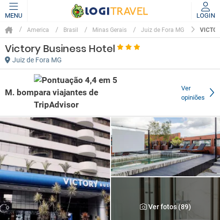
MENU
LOGIN
VICTOR
America
Brasil
Minas Gerais
Juiz de Fora MG
Victory Business Hotel
Juiz de Fora MG
Ver
M. bom
opiniões
Ver fotos (89)