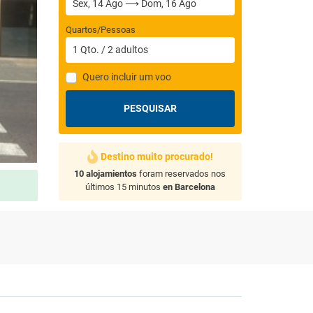
Quartos/Pessoas
1
Qto.
/
2
adultos
Quero incluir um voo
PESQUISAR
Destino muito procurado!
10 alojamientos
foram reservados nos
últimos 15 minutos
en Barcelona