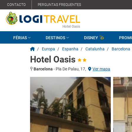
CONTACTO
PERGUNTAS FREQUENTES
Hotel Oasis
FÉRIAS
DESTINOS
DISNEY
PROM
/
Europa
/
Espanha
/
Catalunha
/
Barcelona
Hotel Oasis
Barcelona
-
Pla De Palau, 17,
Ver mapa