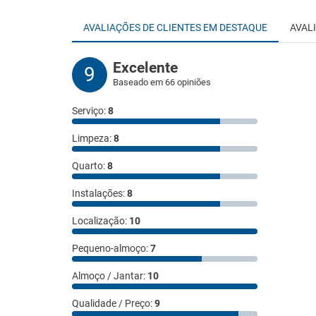
AVALIAÇÕES DE CLIENTES EM DESTAQUE
AVAL
Excelente
9
Baseado em 66 opiniões
Serviço:
8
Limpeza:
8
Quarto:
8
Instalações:
8
Localização:
10
Pequeno-almoço:
7
Almoço / Jantar:
10
Qualidade / Preço:
9