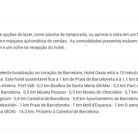
e opções de lazer, como piscina de temporada, ou aprecie a vista em um te
e e máquina automática de vendas.. As comodidades presentes incluem
e um cofre na recepção do hotel..
lente localização no coração de Barcelona, Hotel Oasis está a 10 minut
a. Este hotel sustentável fica a 1 km de Praia de Barceloneta e a 1,1 k
nteiros. Port Vell - 0,3 km Basílica de Santa Maria del Mar - 0,3 km Parc d
 Barcelona - 0,5 km Museu Picasso - 0,5 km Museu do Chocolate - 0,7 km M
um - 0,8 km Catedral de Barcelona - 0,8 km Ayuntamiento de Barcelona 
ebastián - 1 km Praia de Barceloneta - 1 km Moll d'Espanya - 1 km O aero
a (BCN) - 16,3 km. Próximo a Catedral de Barcelona.