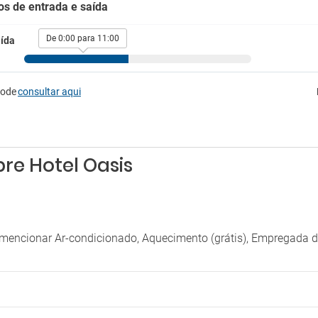
os de entrada e saída
Serviço de despertador
ionamento
Solário
 de estacionamento próximo
De 0:00 para 11:00
ída
Solário
madores
Varanda
Venda de entradas
para fumadores
Venda de excursões
pode
consultar aqui
re Hotel Oasis
mencionar Ar-condicionado, Aquecimento (grátis), Empregada d