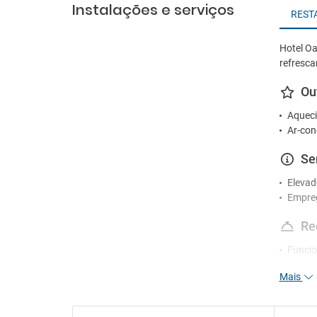
Instalações e serviços
REST
Hotel Oa
refresca
Ou
Aqueci
Ar-con
Se
Elevad
Empre
Re
Funcio
Receçã
Mais
Serviç
Es