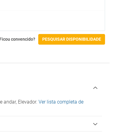
Acesso por cadeira de rodas
Instalações para para pessoas com
deficiência
Check-in/Check-out
Ficou convencido?
PESQUISAR DISPONIBILIDADE
e andar, Elevador.
Ver lista completa de