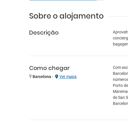
Sobre o alojamento
Descrição
Aproveit
concierg
bagagem 
Como chegar
Com exce
Barcelon
Barcelona
-
Ver mapa
números i
Porto de
Maremagn
de San S
Barcelon