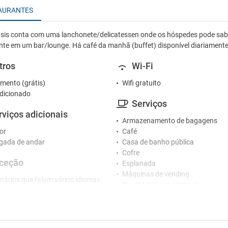
AURANTES
sis conta com uma lanchonete/delicatessen onde os hóspedes pode sabo
nte em um bar/lounge. Há café da manhã (buffet) disponível diariament
tros
Wi-Fi
mento (grátis)
Wifi gratuito
dicionado
Serviços
rviços adicionais
Armazenamento de bagagens
or
Café
gada de andar
Casa de banho pública
Cofre
ceção
Esplanada
Máquinas de vending
nários que falam vários idiomas
Piscina exterior sazonal
o 24 horas
Piscina no terraço
o de concierge
Pátio
Secador
tacionamento
Segurança