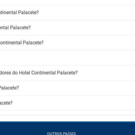
madores
tinental Palacete?
r de fumo
para fumadores
ntal Palacete?
Continental Palacete?
dores do Hotel Continental Palacete?
Palacete?
acete?
OUTROS PAÍSES