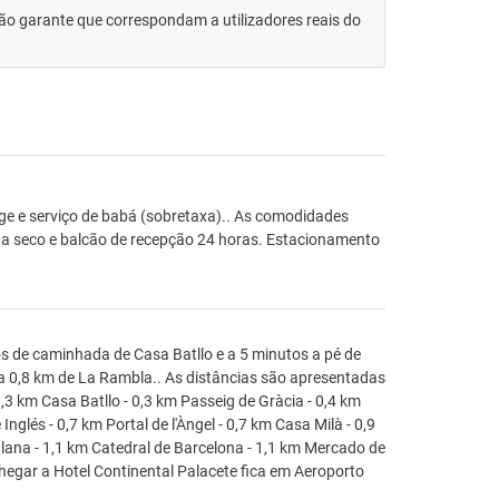
 não garante que correspondam a utilizadores reais do
rge e serviço de babá (sobretaxa).. As comodidades
m a seco e balcão de recepção 24 horas. Estacionamento
os de caminhada de Casa Batllo e a 5 minutos a pé de
e a 0,8 km de La Rambla.. As distâncias são apresentadas
3 km Casa Batllo - 0,3 km Passeig de Gràcia - 0,4 km
nglés - 0,7 km Portal de l'Àngel - 0,7 km Casa Milà - 0,9
ana - 1,1 km Catedral de Barcelona - 1,1 km Mercado de
hegar a Hotel Continental Palacete fica em Aeroporto