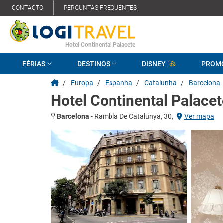
CONTACTO
PERGUNTAS FREQUENTES
Hotel Continental Palacete
FÉRIAS
DESTINOS
DISNEY
PROM
/
Europa
/
Espanha
/
Catalunha
/
Barcelona
Hotel Continental Palacet
Barcelona
-
Rambla De Catalunya, 30,
Ver mapa