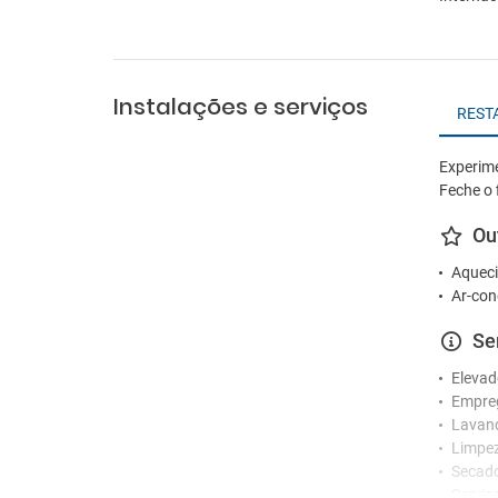
Instalações e serviços
REST
Experime
Feche o 
Ou
Aqueci
Ar-con
Se
Elevad
Empre
Lavan
Limpez
Secad
Serviç