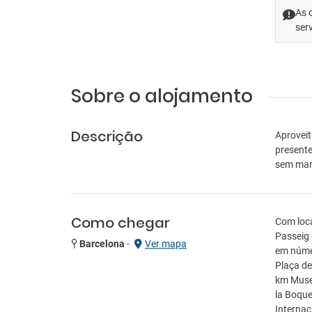
As 
ser
Sobre o alojamento
Descrição
Aproveit
presente
sem mano
Como chegar
Com loca
Passeig 
Barcelona
-
Ver mapa
em númer
Plaça de 
km Museu
la Boque
Internac