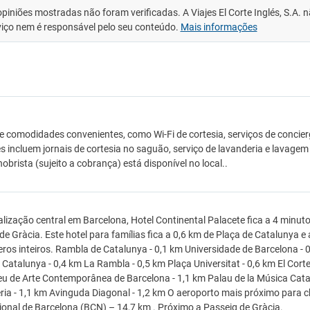
opiniões mostradas não foram verificadas. A Viajes El Corte Inglés, S.A.
viço nem é responsável pelo seu conteúdo.
Mais informações
e comodidades convenientes, como Wi-Fi de cortesia, serviços de concie
s incluem jornais de cortesia no saguão, serviço de lavanderia e lavage
brista (sujeito a cobrança) está disponível no local..
lização central em Barcelona, Hotel Continental Palacete fica a 4 minut
de Gràcia. Este hotel para famílias fica a 0,6 km de Plaça de Catalunya 
os inteiros. Rambla de Catalunya - 0,1 km Universidade de Barcelona - 0,
Catalunya - 0,4 km La Rambla - 0,5 km Plaça Universitat - 0,6 km El Corte I
 de Arte Contemporânea de Barcelona - 1,1 km Palau de la Música Catal
ria - 1,1 km Avinguda Diagonal - 1,2 km O aeroporto mais próximo para c
ional de Barcelona (BCN) – 14,7 km . Próximo a Passeig de Gràcia.