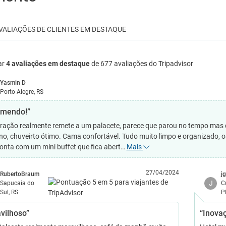
VALIAÇÕES DE CLIENTES EM DESTAQUE
ar
4 avaliações em destaque
de 677 avaliações do Tripadvisor
Yasmin D
Porto Alegre, RS
mendo!”
ração realmente remete a um palacete, parece que parou no tempo mas d
o, chuveirto ótimo. Cama confortável. Tudo muito limpo e organizado, o
conta com um mini buffet que fica abert…
Mais
27/04/2024
RubertoBraum
j
J
Sapucaia do
C
Sul, RS
P
vilhoso”
“Inovaç