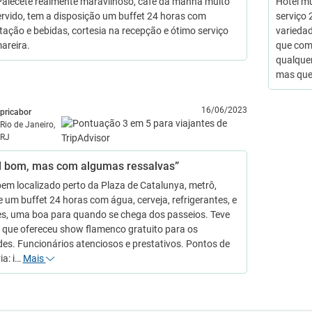
Palecete realmente maravilhoso, café da manhã muito
Hotel mu
rvido, tem a disposição um buffet 24 horas com
serviço 
tação e bebidas, cortesia na recepção e ótimo serviço
variedad
areira.
que com
qualquer
mas qu
16/06/2023
pricabor
Rio de Janeiro,
RJ
l bom, mas com algumas ressalvas”
bem localizado perto da Plaza de Catalunya, metrô,
e um buffet 24 horas com água, cerveja, refrigerantes, e
es, uma boa para quando se chega dos passeios. Teve
 que ofereceu show flamenco gratuito para os
es. Funcionários atenciosos e prestativos. Pontos de
ia: i…
Mais