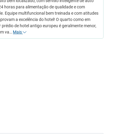
ito bem localizado, com servixo inteligente de auto
24 horas para alimentação de qualidade e com
e. Equipe multifuncional bem treinada e com atitudes
provam a excelência do hotel! O quarto como em
 prédio de hotel antigo europeu é geralmente menor,
em va…
Mais