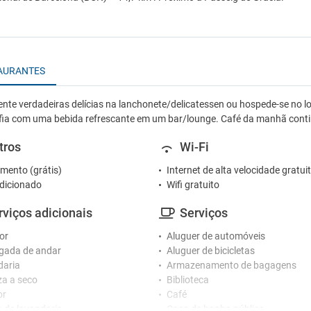
AURANTES
nte verdadeiras delícias na lanchonete/delicatessen ou hospede-se no loc
fia com uma bebida refrescante em um bar/lounge. Café da manhã continen
tros
Wi-Fi
mento (grátis)
Internet de alta velocidade gratui
dicionado
Wifi gratuito
rviços adicionais
Serviços
or
Aluguer de automóveis
gada de andar
Aluguer de bicicletas
daria
Armazenamento de bagagens
a a seco
Biblioteca
or
Café
o de lavandaria
Casa de banho pública