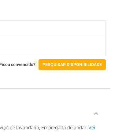
Buffet infantil
Cadeiras altas
Guia de restaurantes
Instalações para eventos/banquetes
Pequeno-almoço buffet
Restaurante com buffet
Atividades
Aluguer de bicicletas
Ficou convencido?
PESQUISAR DISPONIBILIDADE
o
Acessibilidade
Acesso por cadeira de rodas
Instalações para para pessoas com
deficiência
Quarto acessível
Check-in/Check-out
rviço de lavandaria, Empregada de andar.
Ver