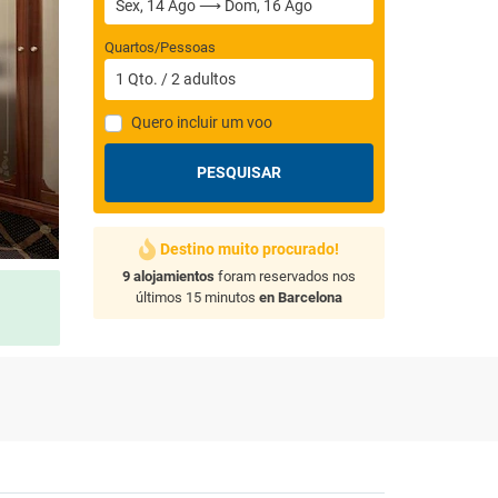
Quartos/Pessoas
1
Qto.
/
2
adultos
Quero incluir um voo
PESQUISAR
Destino muito procurado!
9 alojamientos
foram reservados nos
últimos 15 minutos
en Barcelona