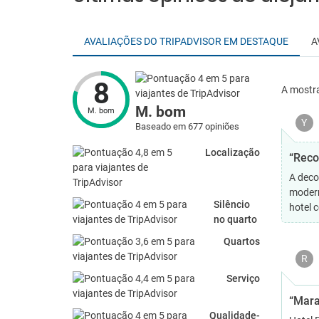
AVALIAÇÕES DO TRIPADVISOR EM DESTAQUE
A
8
A mostr
M. bom
M. bom
Y
Baseado em 677 opiniões
Localização
“Reco
A deco
modern
Silêncio
hotel 
no quarto
Quartos
R
Serviço
“Mara
Qualidade-