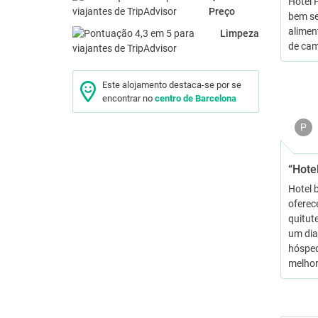
Hotel 
Preço
bem se
alimen
Limpeza
de cam
Este alojamento destaca-se por se
encontrar no
centro de Barcelona
P
“Hote
Hotel 
oferec
quitut
um dia
hósped
melhor