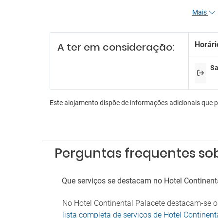
Mais
Re
Funcio
Horári
A ter em consideração:
Receçã
Serviç
Serviç
Sa
En
Lojas 
Este alojamento dispõe de informações adicionais que 
Sala d
Es
Estac
Perguntas frequentes sob
Estac
Parque
Que serviços se destacam no Hotel Continent
An
No Hotel Continental Palacete destacam-se os
Admite
lista completa de serviços de Hotel Continent