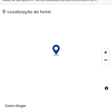
business center, serviço de lavanderia e lavagem a seco e
lavanderia. Hotel na beira da estrada oferece instalações para
Localização do hotel
eventos, como um centro de conferências e sala de reunião.
Estacionamento grátis sem manobrista está disponível no local..
Como chegar