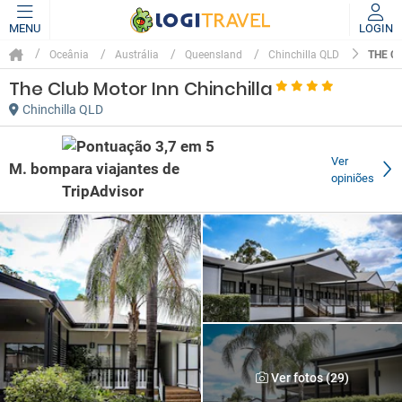
MENU
LOGIN
THE C
Oceânia
Austrália
Queensland
Chinchilla QLD
The Club Motor Inn Chinchilla
Chinchilla QLD
Ver
M. bom
opiniões
Ver fotos (29)