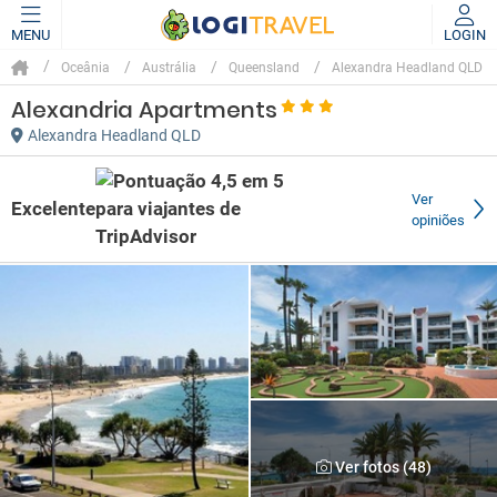
MENU
LOGIN
Oceânia
Austrália
Queensland
Alexandra Headland QLD
Alexandria Apartments
Alexandra Headland QLD
Ver
Excelente
opiniões
Ver fotos (48)